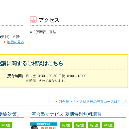
アクセス
●「所沢駅」直結
(受付)・６階
地図を見る
受講に関するご相談はこちら
[受付時間]
月～土13:30～20:30 日祝10:00～18:00
※
時期、各校で異なります。
河合塾マナビス所沢校の設置コースはこちら
受験対策）
河合塾マナビス 夏期特別無料講習
中3生
高3生
高2生
高1生
中3生