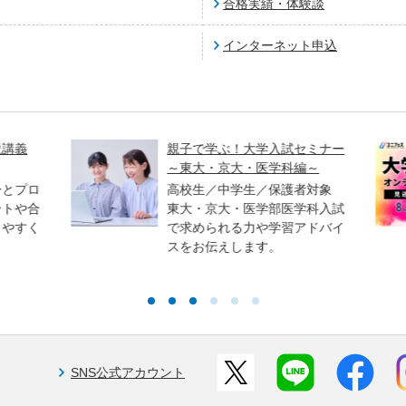
合格実績・体験談
インターネット申込
講義
親子で学ぶ！大学入試セミナー
～東大・京大・医学科編～
とプロ
高校生／中学生／保護者対象
トや合
東大・京大・医学部医学科入試
やすく
で求められる力や学習アドバイ
スをお伝えします。
SNS公式アカウント