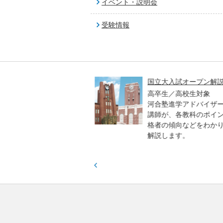
イベント・説明会
受験情報
高一貫校 中学生テスト
国立大入試オープン解説
貫校の中3生対象
高卒生／高校生対象
模のテストを受験して、
河合塾進学アドバイザー
実力と伸ばすべき力を知
講師が、各教科のポイン
格者の傾向などをわかり
解説します。