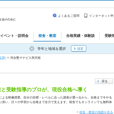
よくあるご質問
インターネット申
イベント・説明会
校舎・教室
合格実績・体験談
受験
学年と地域を選択
設定
玉県)
>
河合塾マナビス所沢校
戻る
業と受験指導のプロが、現役合格へ導く
による映像授業。自分の目標・レベルに合った講座が選べるから、合格まで今やる
り添い、日々の学習から合格まで全力で支えます。校舎でもオンラインでも無料体
校舎・教室の地図を見る