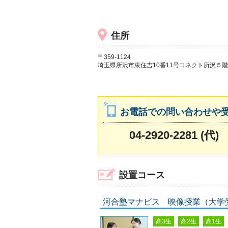
住所
〒359-1124
埼玉県所沢市東住吉10番11号コネクト所沢５階
お電話での問い合わせや
04-2920-2281 (代)
設置コース
河合塾マナビス 映像授業（大学
高3生
高2生
高1生