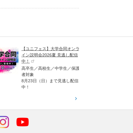
【ユニフェス】大学合同オンラ
大学受
イン説明会2026夏 見逃し配信
ント
中！
高校生
高卒生／高校生／中学生／保護
「栄冠
者対象
報が満
8月23日（日）まで見逃し配信
題集を
中！
す！