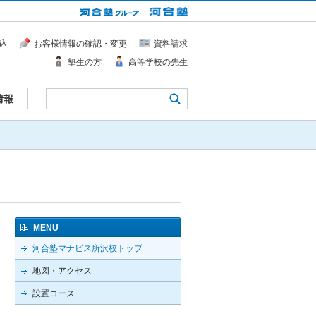
込
お客様情報の確認・変更
資料請求
塾生の方
高等学校の先生
情報
MENU
河合塾マナビス所沢校トップ
地図・アクセス
設置コース