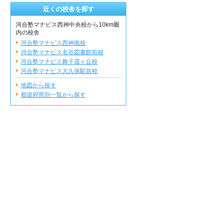
近くの校舎を探す
河合塾マナビス西神中央校から10km圏
内の校舎
河合塾マナビス西神南校
河合塾マナビス名谷図書館前校
河合塾マナビス舞子霞ヶ丘校
河合塾マナビス大久保駅前校
地図から探す
都道府県別一覧から探す