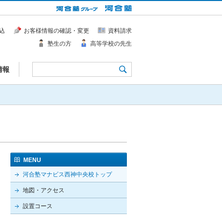
込
お客様情報の確認・変更
資料請求
塾生の方
高等学校の先生
情報
MENU
河合塾マナビス西神中央校トップ
地図・アクセス
設置コース