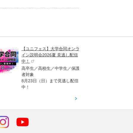
【ユニフェス】大学合同オンラ
大学受
イン説明会2026夏 見逃し配信
ント
中！
高校生
高卒生／高校生／中学生／保護
「栄冠
者対象
報が満
8月23日（日）まで見逃し配信
題集を
中！
す！