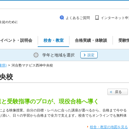
よくあるご質問
インターネット申
イベント・説明会
校舎・教室
合格実績・体験談
受験
学年と地域を選択
設定
庫県)
>
河合塾マナビス西神中央校
央校
戻る
業と受験指導のプロが、現役合格へ導く
による映像授業。自分の目標・レベルに合った講座が選べるから、合格まで今やる
り添い、日々の学習から合格まで全力で支えます。校舎でもオンラインでも無料体
校舎・教室の地図を見る