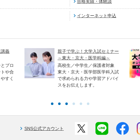
合格実績・体験談
インターネット申込
講義
親子で学ぶ！大学入試セミナー
～東大・京大・医学科編～
とプロ
高校生／中学生／保護者対象
トや合
東大・京大・医学部医学科入試
やすく
で求められる力や学習アドバイ
スをお伝えします。
SNS公式アカウント