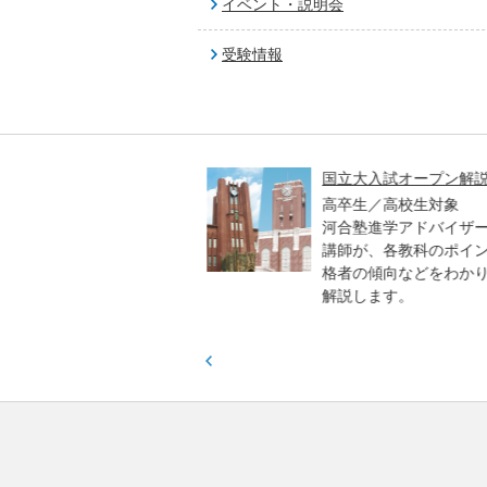
イベント・説明会
受験情報
高一貫校 中学生テスト
国立大入試オープン解説
貫校の中3生対象
高卒生／高校生対象
模のテストを受験して、
河合塾進学アドバイザー
実力と伸ばすべき力を知
講師が、各教科のポイン
格者の傾向などをわかり
解説します。