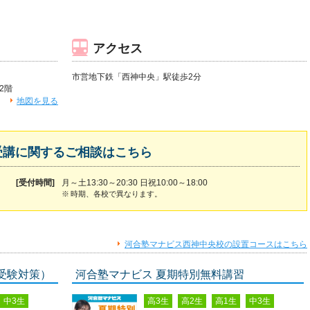
アクセス
市営地下鉄「西神中央」駅徒歩2分
2階
地図を見る
受講に関するご相談はこちら
[受付時間]
月～土13:30～20:30 日祝10:00～18:00
※
時期、各校で異なります。
河合塾マナビス西神中央校の設置コースはこちら
受験対策）
河合塾マナビス 夏期特別無料講習
中3生
高3生
高2生
高1生
中3生