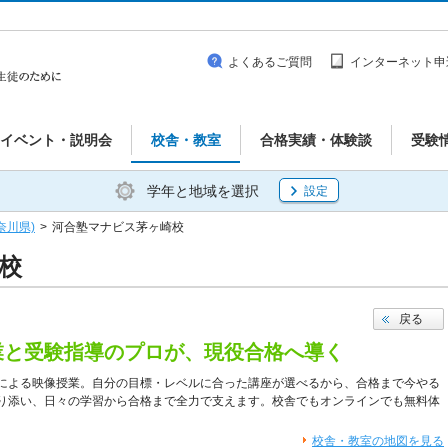
よくあるご質問
インターネット申
イベント・説明会
校舎・教室
合格実績・体験談
受験
学年と地域を選択
設定
奈川県)
>
河合塾マナビス茅ヶ崎校
校
戻る
業と受験指導のプロが、現役合格へ導く
による映像授業。自分の目標・レベルに合った講座が選べるから、合格まで今やる
り添い、日々の学習から合格まで全力で支えます。校舎でもオンラインでも無料体
校舎・教室の地図を見る