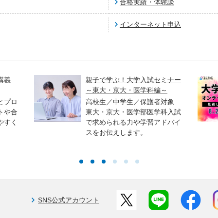
合格実績・体験談
インターネット申込
講義
親子で学ぶ！大学入試セミナー
～東大・京大・医学科編～
とプロ
高校生／中学生／保護者対象
トや合
東大・京大・医学部医学科入試
やすく
で求められる力や学習アドバイ
スをお伝えします。
SNS公式アカウント