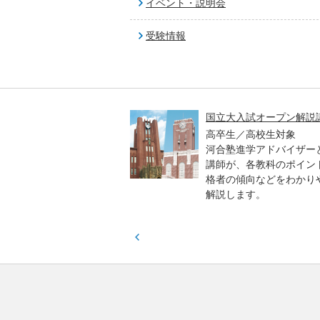
イベント・説明会
受験情報
高一貫校 中学生テスト
国立大入試オープン解説
貫校の中3生対象
高卒生／高校生対象
模のテストを受験して、
河合塾進学アドバイザー
実力と伸ばすべき力を知
講師が、各教科のポイン
格者の傾向などをわかり
解説します。