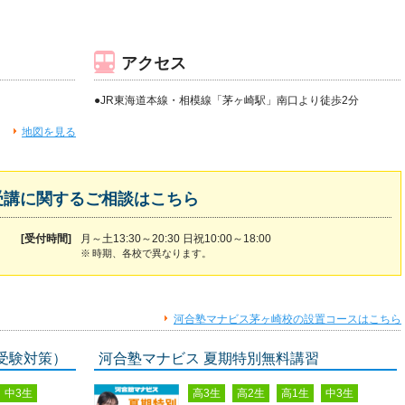
アクセス
●JR東海道本線・相模線「茅ヶ崎駅」南口より徒歩2分
地図を見る
受講に関するご相談はこちら
[受付時間]
月～土13:30～20:30 日祝10:00～18:00
※
時期、各校で異なります。
河合塾マナビス茅ヶ崎校の設置コースはこちら
受験対策）
河合塾マナビス 夏期特別無料講習
中3生
高3生
高2生
高1生
中3生