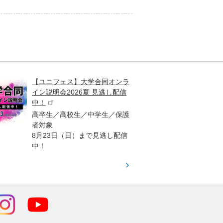
【ユニフェス】大学合同オンラ
大学受
イン説明会2026夏 見逃し配信
ント
中！
高校生
高卒生／高校生／中学生／保護
「栄冠
者対象
報が満
8月23日（日）まで見逃し配信
題集を
中！
す！