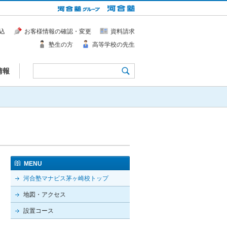
込
お客様情報の確認・変更
資料請求
塾生の方
高等学校の先生
情報
MENU
河合塾マナビス茅ヶ崎校トップ
地図・アクセス
設置コース