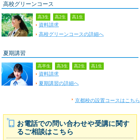
高校グリーンコース
高3生
高2生
高1生
資料請求
高校グリーンコースの詳細へ
夏期講習
高卒生
高3生
高2生
高1生
資料請求
夏期講習の詳細へ
京都校の設置コースはこちら
お電話での問い合わせや受講に関す
るご相談はこちら