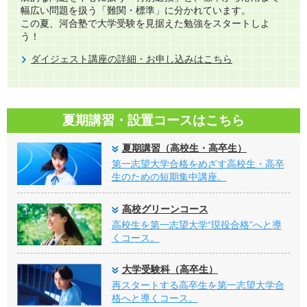
幅広い問題を扱う「難関・標準」に分かれています。​
この夏、河合塾で大学受験を見据えた勉強をスタートしよ
う！
ダイジェスト講座の詳細・お申し込みはこちら
夏期講習・設置コースはこちら
夏期講習（高校生・高卒生）
第一志望大学合格をめざす高校生・高卒
生のための短期集中講座。
高校グリーンコース
高校生を第一志望大学“現役合格”へと導
くコース。
大学受験科（高卒生）
再スタートする高卒生を第一志望大学合
格へと導くコース。