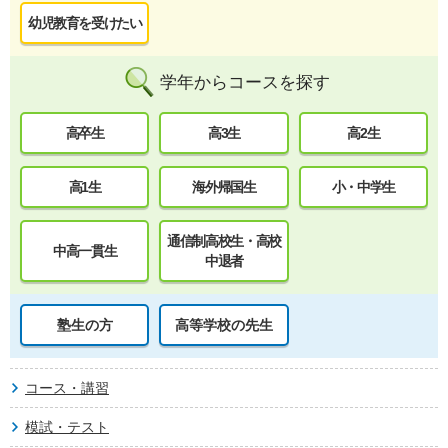
幼児教育を受けたい
学年からコースを探す
高卒生
高3生
高2生
高1生
海外帰国生
小・中学生
通信制高校生・高校
中高一貫生
中退者
塾生の方
高等学校の先生
コース・講習
模試・テスト