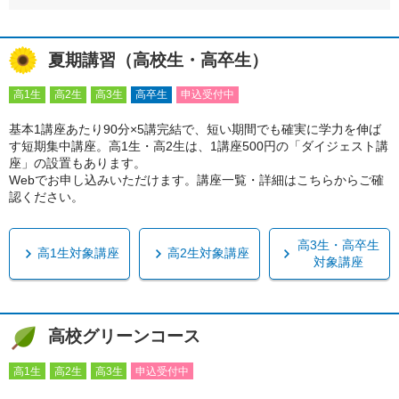
夏期講習（高校生・高卒生）
高1生
高2生
高3生
高卒生
申込受付中
基本1講座あたり90分×5講完結で、短い期間でも確実に学力を伸ば
す短期集中講座。高1生・高2生は、1講座500円の「ダイジェスト講
座」の設置もあります。
Webでお申し込みいただけます。講座一覧・詳細はこちらからご確
認ください。
高3生・高卒生
高1生対象講座
高2生対象講座
対象講座
高校グリーンコース
高1生
高2生
高3生
申込受付中