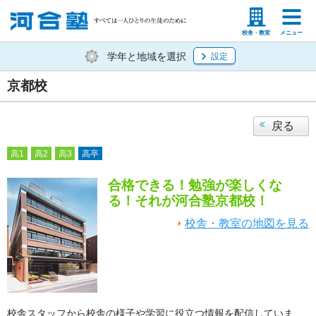
塾生の方
高等学校の先生
校舎・教室
メニュー
学年と地域を選択
設定
京都校
戻る
高1
高2
高3
高卒
合格できる！勉強が楽しくな
る！それが河合塾京都校！
校舎・教室の地図を見る
校舎スタッフから校舎の様子や学習に役立つ情報を配信していま