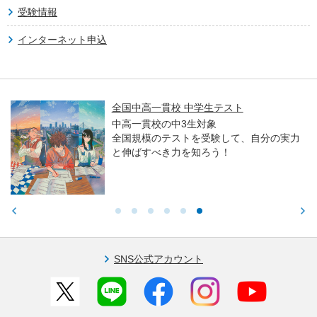
受験情報
インターネット申込
全国中高一貫校 中学生テスト
中高一貫校の中3生対象
全国規模のテストを受験して、自分の実力
と伸ばすべき力を知ろう！
SNS公式アカウント