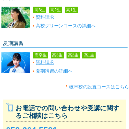
高3生
高2生
高1生
資料請求
高校グリーンコースの詳細へ
夏期講習
高卒生
高3生
高2生
高1生
資料請求
夏期講習の詳細へ
岐阜校の設置コースはこちら
お電話での問い合わせや受講に関す
るご相談はこちら