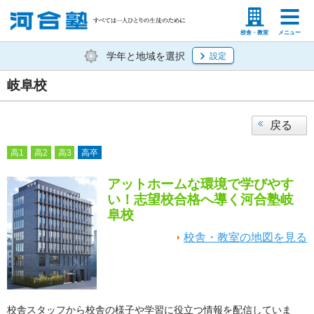
塾生の方
高等学校の先生
校舎・教室
メニュー
学年と地域を選択
設定
岐阜校
戻る
高1
高2
高3
高卒
アットホームな環境で学びやす
い！志望校合格へ導く河合塾岐
阜校
校舎・教室の地図を見る
校舎スタッフから校舎の様子や学習に役立つ情報を配信していま