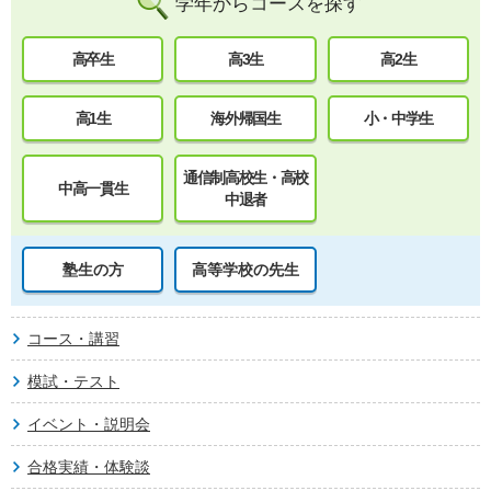
学年からコースを探す
高卒生
高3生
高2生
高1生
海外帰国生
小・中学生
通信制高校生・高校
中高一貫生
中退者
塾生の方
高等学校の先生
コース・講習
模試・テスト
イベント・説明会
合格実績・体験談