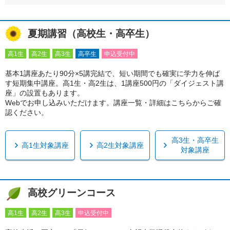
夏期講習（高校生・高卒生）
高1生
高2生
高3生
高卒生
申込受付中
基本1講座あたり90分×5講完結で、短い期間でも確実に学力を伸ば
す短期集中講座。高1生・高2生は、1講座500円の「ダイジェスト講
座」の設置もあります。
Webでお申し込みいただけます。講座一覧・詳細はこちらからご確
認ください。
高3生・高卒生
高1生対象講座
高2生対象講座
対象講座
高校グリーンコース
高1生
高2生
高3生
申込受付中