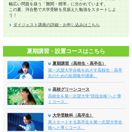
幅広い問題を扱う「難関・標準」に分かれています。​
この夏、河合塾で大学受験を見据えた勉強をスタートしよ
う！
ダイジェスト講座の詳細・お申し込みはこちら
夏期講習・設置コースはこちら
夏期講習（高校生・高卒生）
第一志望大学合格をめざす高校生・高卒
生のための短期集中講座。
高校グリーンコース
高校生を第一志望大学“現役合格”へと導
くコース。
大学受験科（高卒生）
再スタートする高卒生を第一志望大学合
格へと導くコース。