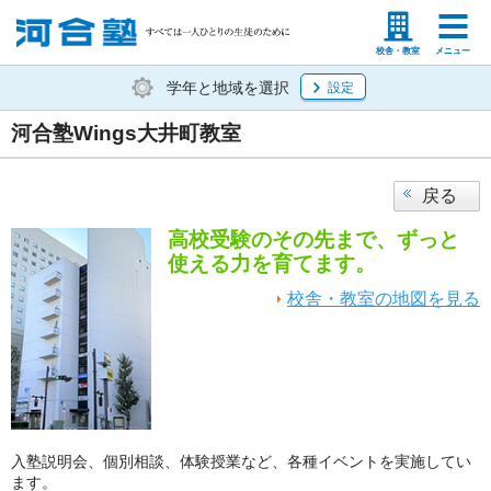
塾生の方
高等学校の先生
校舎・教室
メニュー
学年と地域を選択
設定
河合塾Wings大井町教室
戻る
高校受験のその先まで、ずっと
使える力を育てます。
校舎・教室の地図を見る
入塾説明会、個別相談、体験授業など、各種イベントを実施してい
ます。