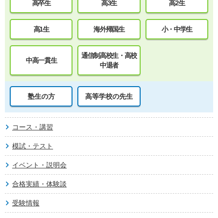
高卒生
高3生
高2生
高1生
海外帰国生
小・中学生
通信制高校生・高校
中高一貫生
中退者
塾生の方
高等学校の先生
コース・講習
模試・テスト
イベント・説明会
合格実績・体験談
受験情報