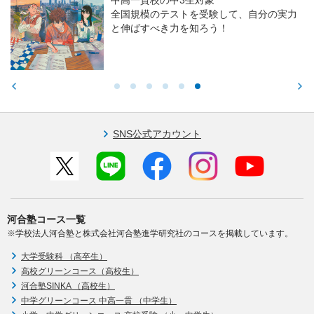
中高一貫校の中3生対象
全国規模のテストを受験して、自分の実力
と伸ばすべき力を知ろう！
SNS公式アカウント
河合塾コース一覧
※学校法人河合塾と株式会社河合塾進学研究社のコースを掲載しています。
大学受験科 （高卒生）
高校グリーンコース（高校生）
河合塾SINKA （高校生）
中学グリーンコース 中高一貫 （中学生）