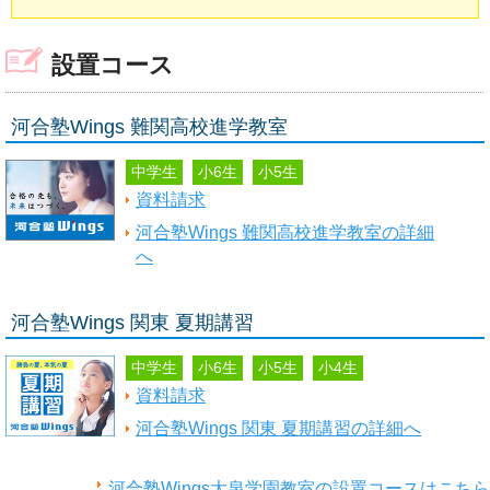
設置コース
河合塾Wings 難関高校進学教室
中学生
小6生
小5生
資料請求
河合塾Wings 難関高校進学教室の詳細
へ
河合塾Wings 関東 夏期講習
中学生
小6生
小5生
小4生
資料請求
河合塾Wings 関東 夏期講習の詳細へ
河合塾Wings大泉学園教室の設置コースはこちら