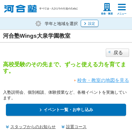
塾生の方
高等学校の先生
校舎・教室
メニュー
学年と地域を選択
設定
河合塾Wings大泉学園教室
戻る
高校受験のその先まで、ずっと使える力を育てま
す。
校舎・教室の地図を見る
入塾説明会、個別相談、体験授業など、各種イベントを実施してい
ます。
イベント一覧・お申し込み
スタッフからのお知らせ
設置コース