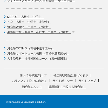
小学・中学グリーンコース 高校受験 （小・中学生）
MEPLO （高校生・中学生）
Ｋ会（高校生・中学生・小学生）
河合塾Wings （中学生・小学生）
美術研究所（高卒生・高校生・中学生・小学生）
河合塾COSMO （高校中退者ほか）
河合塾サポートコース梅田 （高校中退者ほか）
大学受験科 海外帰国生コース （海外帰国生）
個人情報保護方針
特定商取引法に基づく表示
ハラスメント防止に向けて
サイトポリシー
サイトマップ
河合塾について
採用情報（学校法人河合塾）
© Kawaijuku Educational Institution.