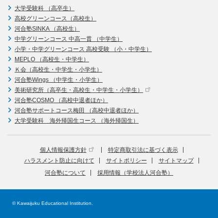
大学受験科 （高卒生）
高校グリーンコース（高校生）
河合塾SINKA （高校生）
中学グリーンコース 中高一貫 （中学生）
小学・中学グリーンコース 高校受験 （小・中学生）
MEPLO （高校生・中学生）
Ｋ会（高校生・中学生・小学生）
河合塾Wings （中学生・小学生）
美術研究所（高卒生・高校生・中学生・小学生）
河合塾COSMO （高校中退者ほか）
河合塾サポートコース梅田 （高校中退者ほか）
大学受験科 海外帰国生コース （海外帰国生）
個人情報保護方針
特定商取引法に基づく表示
ハラスメント防止に向けて
サイトポリシー
サイトマップ
河合塾について
採用情報（学校法人河合塾）
© Kawaijuku Educational Institution.