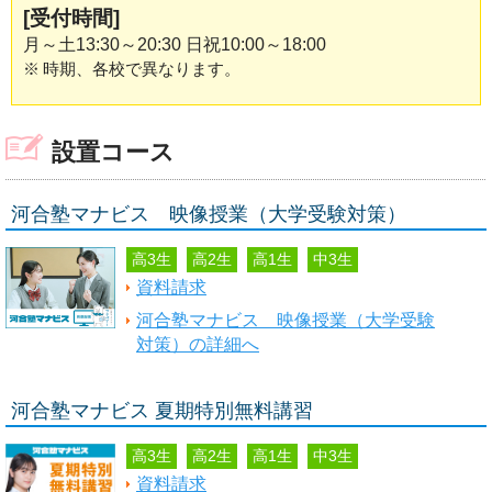
[受付時間]
月～土13:30～20:30 日祝10:00～18:00
※
時期、各校で異なります。
設置コース
河合塾マナビス 映像授業（大学受験対策）
高3生
高2生
高1生
中3生
資料請求
河合塾マナビス 映像授業（大学受験
対策）の詳細へ
河合塾マナビス 夏期特別無料講習
高3生
高2生
高1生
中3生
資料請求