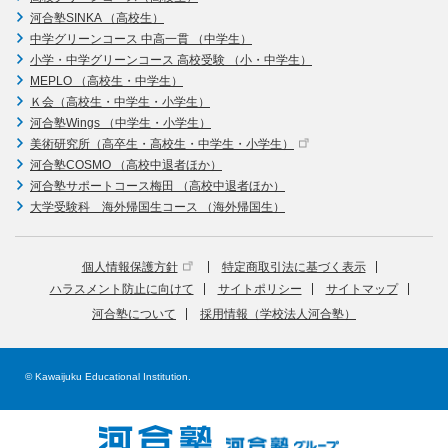
河合塾SINKA （高校生）
中学グリーンコース 中高一貫 （中学生）
小学・中学グリーンコース 高校受験 （小・中学生）
MEPLO （高校生・中学生）
Ｋ会（高校生・中学生・小学生）
河合塾Wings （中学生・小学生）
美術研究所（高卒生・高校生・中学生・小学生）
河合塾COSMO （高校中退者ほか）
河合塾サポートコース梅田 （高校中退者ほか）
大学受験科 海外帰国生コース （海外帰国生）
個人情報保護方針
特定商取引法に基づく表示
ハラスメント防止に向けて
サイトポリシー
サイトマップ
河合塾について
採用情報（学校法人河合塾）
© Kawaijuku Educational Institution.