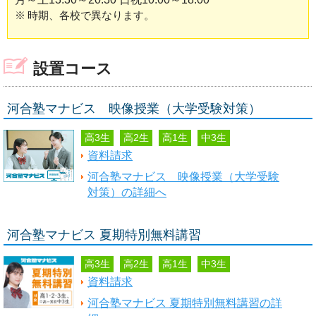
※
時期、各校で異なります。
設置コース
河合塾マナビス 映像授業（大学受験対策）
高3生
高2生
高1生
中3生
資料請求
河合塾マナビス 映像授業（大学受験
対策）の詳細へ
河合塾マナビス 夏期特別無料講習
高3生
高2生
高1生
中3生
資料請求
河合塾マナビス 夏期特別無料講習の詳