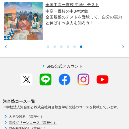
全国中高一貫校 中学生テスト
中高一貫校の中3生対象
全国規模のテストを受験して、自分の実力
と伸ばすべき力を知ろう！
SNS公式アカウント
河合塾コース一覧
※学校法人河合塾と株式会社河合塾進学研究社のコースを掲載しています。
大学受験科 （高卒生）
高校グリーンコース（高校生）
河合塾SINKA （高校生）