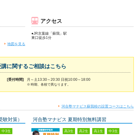
アクセス
●JR京葉線「蘇我」駅
東口徒歩1分
地図を見る
受講に関するご相談はこちら
[受付時間]
月～土13:30～20:30 日祝10:00～18:00
※
時期、各校で異なります。
河合塾マナビス蘇我校の設置コースはこちら
受験対策）
河合塾マナビス 夏期特別無料講習
中3生
高3生
高2生
高1生
中3生