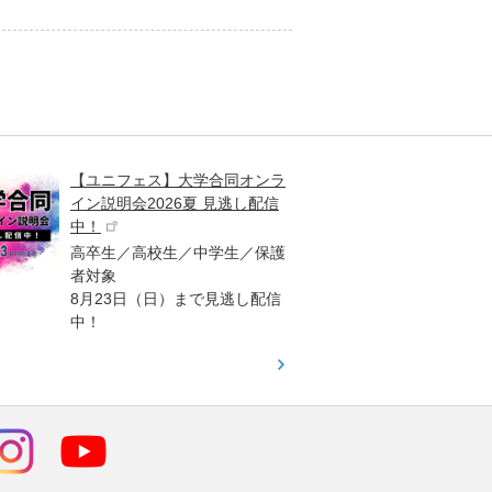
【ユニフェス】大学合同オンラ
大学受
イン説明会2026夏 見逃し配信
ント
中！
高校生
高卒生／高校生／中学生／保護
「栄冠
者対象
報が満
8月23日（日）まで見逃し配信
題集を
中！
す！