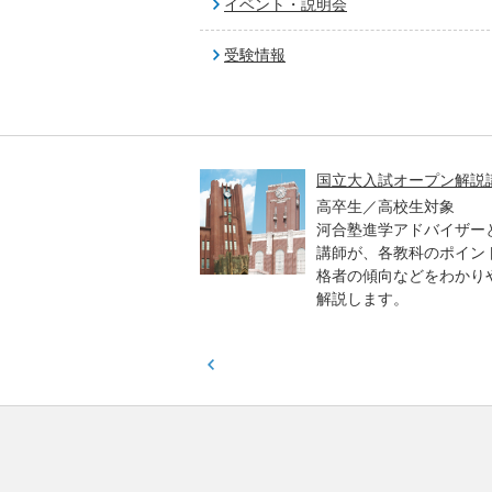
イベント・説明会
受験情報
高一貫校 中学生テスト
国立大入試オープン解説
貫校の中3生対象
高卒生／高校生対象
模のテストを受験して、
河合塾進学アドバイザー
実力と伸ばすべき力を知
講師が、各教科のポイン
格者の傾向などをわかり
解説します。