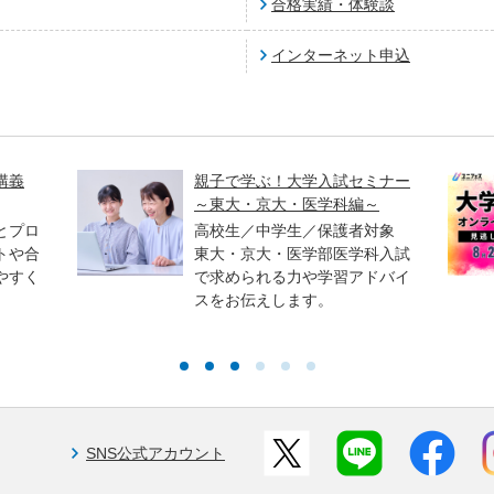
合格実績・体験談
インターネット申込
講義
親子で学ぶ！大学入試セミナー
～東大・京大・医学科編～
とプロ
高校生／中学生／保護者対象
トや合
東大・京大・医学部医学科入試
やすく
で求められる力や学習アドバイ
スをお伝えします。
SNS公式アカウント