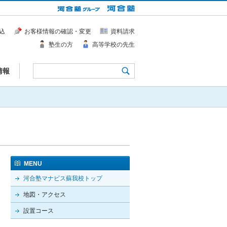
込
お客様情報の確認・変更
資料請求
塾生の方
高等学校の先生
情報
MENU
河合塾マナビス蘇我校トップ
地図・アクセス
設置コース