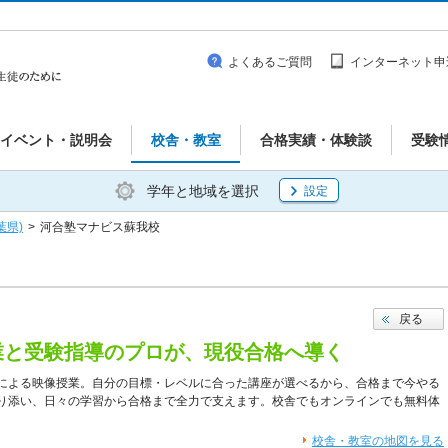
よくあるご質問
インターネット申
イベント・説明会
校舎・教室
合格実績・体験談
受験
学年と地域を選択
設定
葉県)
>
河合塾マナビス蘇我校
戻る
業と受験指導のプロが、現役合格へ導く
による映像授業。自分の目標・レベルに合った講座が選べるから、合格まで今やる
り添い、日々の学習から合格まで全力で支えます。校舎でもオンラインでも無料体
校舎・教室の地図を見る