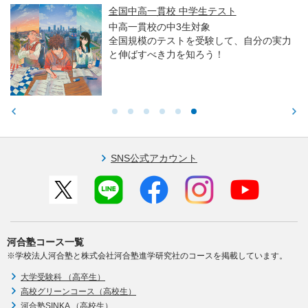
全国中高一貫校 中学生テスト
中高一貫校の中3生対象
全国規模のテストを受験して、自分の実力
と伸ばすべき力を知ろう！
SNS公式アカウント
河合塾コース一覧
※学校法人河合塾と株式会社河合塾進学研究社のコースを掲載しています。
大学受験科 （高卒生）
高校グリーンコース（高校生）
河合塾SINKA （高校生）