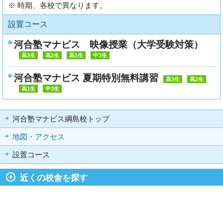
※ 時期、各校で異なります。
設置コース
河合塾マナビス 映像授業（大学受験対策）
高3生
高2生
高1生
中3生
河合塾マナビス 夏期特別無料講習
高3生
高2生
高1生
中3生
河合塾マナビス綱島校トップ
地図・アクセス
設置コース
近くの校舎を探す