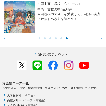
全国中高一貫校 中学生テスト
中高一貫校の中3生対象
全国規模のテストを受験して、自分の実力
と伸ばすべき力を知ろう！
SNS公式アカウント
河合塾コース一覧
※学校法人河合塾と株式会社河合塾進学研究社のコースを掲載しています。
大学受験科 （高卒生）
高校グリーンコース（高校生）
河合塾SINKA （高校生）