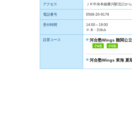
アクセス
ＪＲ中央本線勝川駅北口から
電話番号
0568-20-9179
受付時間
14:00～19:00
※ 木・日休み
設置コース
河合塾Wings 難関
小6生
小5生
河合塾Wings 東海 夏