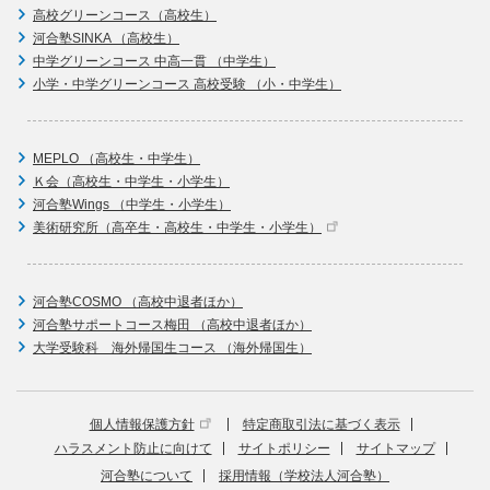
高校グリーンコース（高校生）
河合塾SINKA （高校生）
中学グリーンコース 中高一貫 （中学生）
小学・中学グリーンコース 高校受験 （小・中学生）
MEPLO （高校生・中学生）
Ｋ会（高校生・中学生・小学生）
河合塾Wings （中学生・小学生）
美術研究所（高卒生・高校生・中学生・小学生）
河合塾COSMO （高校中退者ほか）
河合塾サポートコース梅田 （高校中退者ほか）
大学受験科 海外帰国生コース （海外帰国生）
個人情報保護方針
特定商取引法に基づく表示
ハラスメント防止に向けて
サイトポリシー
サイトマップ
河合塾について
採用情報（学校法人河合塾）