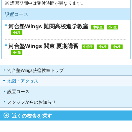
※ 講習期間中は受付時間が異なります。
設置コース
河合塾Wings 難関高校進学教室
中学生
小6生
小5生
河合塾Wings 関東 夏期講習
中学生
小6生
小5生
小4生
河合塾Wings荻窪教室トップ
地図・アクセス
設置コース
スタッフからのお知らせ
近くの校舎を探す