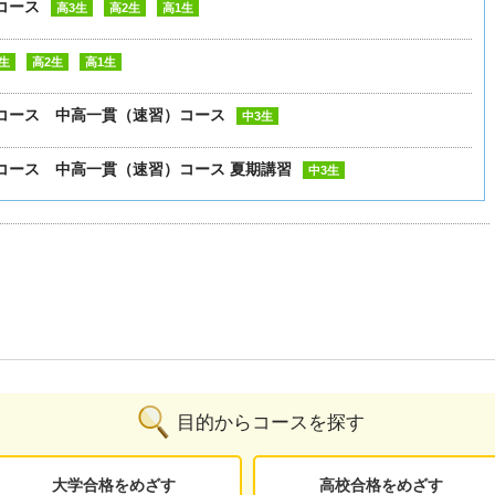
コース
高3生
高2生
高1生
生
高2生
高1生
コース 中高一貫（速習）コース
中3生
コース 中高一貫（速習）コース 夏期講習
中3生
目的からコースを探す
大学合格をめざす
高校合格をめざす