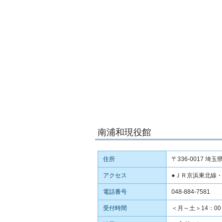
南浦和現役館
住所
〒336-0017 埼
アクセス
●ＪＲ京浜東北線
電話番号
048-884-7581
受付時間
＜月～土＞14：00