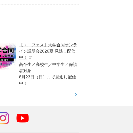
【ユニフェス】大学合同オンラ
大学受
イン説明会2026夏 見逃し配信
ント
中！
高校生
高卒生／高校生／中学生／保護
「栄冠
者対象
報が満
8月23日（日）まで見逃し配信
題集を
中！
す！