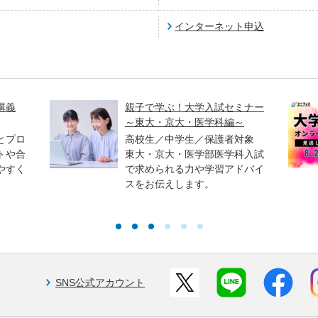
インターネット申込
講義
親子で学ぶ！大学入試セミナー
～東大・京大・医学科編～
とプロ
高校生／中学生／保護者対象
トや合
東大・京大・医学部医学科入試
やすく
で求められる力や学習アドバイ
スをお伝えします。
SNS公式アカウント