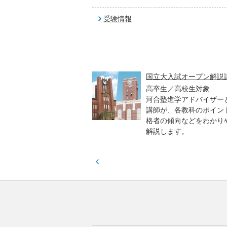
受験情報
高一貫校 中学生テスト
国立大入試オープン解説
貫校の中3生対象
高卒生／高校生対象
模のテストを受験して、
河合塾進学アドバイザー
実力と伸ばすべき力を知
講師が、各教科のポイン
格者の傾向などをわかり
解説します。