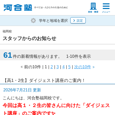
塾生の方
高等学校の先生
校舎・教室
メニュー
学年と地域を選択
設定
福岡校
スタッフからのお知らせ
61
件の新着情報があります。 1-10件を表示
前の10件
|
1
|
2
|
3
|
4
|
5
|
次の10件
【高1・2生】ダイジェスト講座のご案内！
2026年7月21日 更新
こんにちは、河合塾福岡校です。
今回は高１・２生の皆さんに向けた「ダイジェス
ト講座」のご案内です✨