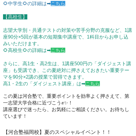
🌻中学生🌻の詳細は➡
こちら
【高校生】
志望大学別・共通テストの対策や苦手分野の克服など、1講
座90分×5回が基本の短期集中講座で、1科目からお申し込
みいただけます。
🌻高校生🌻の詳細は➡
こちら
さらに、高1生・高2生は、1講座500円の「ダイジェスト講
座」も受講でき、この夏絶対に押さえておきたい重要テー
マを90分×2講の授業で習得できます。
高1・2生の「ダイジェスト講座」は➡
こちら
この夏は河合塾で、重要ポイントを効率よく押さえて、第
一志望大学合格に近づこう✊✨！
講座選びで迷ったら、お気軽にご相談ください。お待ちし
ています！
【河合塾福岡校】夏のスペシャルイベント！！