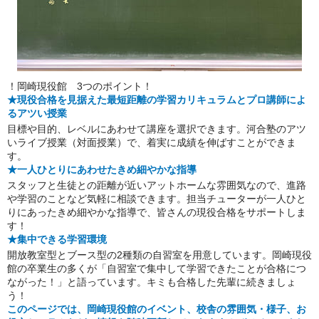
！岡崎現役館 3つのポイント！
★現役合格を見据えた最短距離の学習カリキュラムとプロ講師によ
るアツい授業
目標や目的、レベルにあわせて講座を選択できます。河合塾のアツ
いライブ授業（対面授業）で、着実に成績を伸ばすことができま
す。
★一人ひとりにあわせたきめ細やかな指導
スタッフと生徒との距離が近いアットホームな雰囲気なので、進路
や学習のことなど気軽に相談できます。担当チューターが一人ひと
りにあったきめ細やかな指導で、皆さんの現役合格をサポートしま
す！
★集中できる学習環境
開放教室型とブース型の2種類の自習室を用意しています。岡崎現役
館の卒業生の多くが「自習室で集中して学習できたことが合格につ
ながった！」と語っています。キミも合格した先輩に続きましょ
う！
このページでは、岡崎現役館のイベント、校舎の雰囲気・様子、お