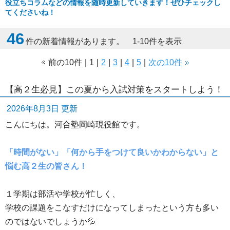
役立ちコラムなどの情報を随時更新していきます！ぜひチェックし
てくださいね！
46
件の新着情報があります。 1-10件を表示
前の10件
|
1
|
2
|
3
|
4
|
5
|
次の10件
【高２生必見】この夏から入試対策をスタートしよう！
2026年8月3日 更新
こんにちは。河合塾岡崎現役館です。
「時間がない」「何から手をつけて良いかわからない」と
悩む高２生の皆さん！
１学期は部活や学校が忙しく、
学校の課題をこなすだけになってしまったという方も多い
のではないでしょうか💦