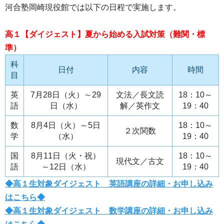
河合塾岡崎現役館では以下の日程で実施します。
高１【ダイジェスト】夏から始める入試対策（難関・標
準）
科
日付
内容
時間
目
英
7月28日（火）～29
文法／長文読
18：10～
語
日（水）
解／英作文
19：40
数
8月4日（火）～5日
18：10～
２次関数
学
（水）
19：40
国
8月11日（火・祝）
18：10～
現代文／古文
語
～12日（水）
19：40
◆高１生対象ダイジェスト 英語講座の詳細・お申し込み
はこちら◆
◆高１生対象ダイジェスト 数学講座の詳細・お申し込み