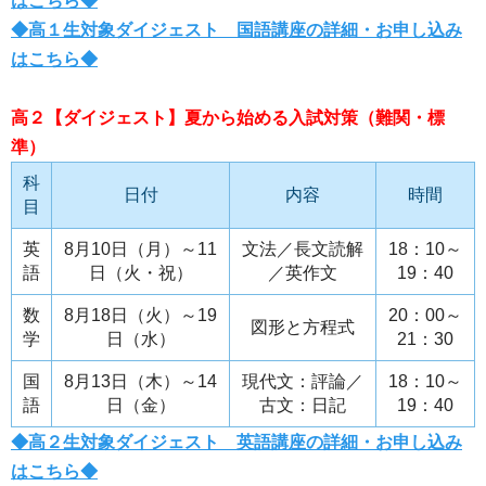
はこちら◆
◆高１生対象ダイジェスト 国語講座の詳細・お申し込み
はこちら◆
高２【ダイジェスト】夏から始める入試対策（難関・標
準）
科
日付
内容
時間
目
英
8月10日（月）～11
文法／長文読解
18：10～
語
日（火・祝）
／英作文
19：40
数
8月18日（火）～19
20：00～
図形と方程式
学
日（水）
21：30
国
8月13日（木）～14
現代文：評論／
18：10～
語
日（金）
古文：日記
19：40
◆高２生対象ダイジェスト 英語講座の詳細・お申し込み
はこちら◆