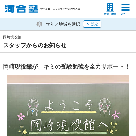
塾生の方
高等学校の先生
校舎・教室
メニュー
学年と地域を選択
設定
岡崎現役館
スタッフからのお知らせ
岡崎現役館が、キミの受験勉強を全力サポート！