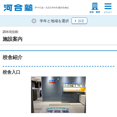
塾生の方
高等学校の先生
校舎・教室
メニュー
学年と地域を選択
設定
調布現役館
施設案内
校舎紹介
校舎入口