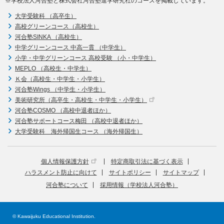
※学校法人河合塾と株式会社河合塾進学研究社のコースを掲載しています。
大学受験科 （高卒生）
高校グリーンコース（高校生）
河合塾SINKA （高校生）
中学グリーンコース 中高一貫 （中学生）
小学・中学グリーンコース 高校受験 （小・中学生）
MEPLO （高校生・中学生）
Ｋ会（高校生・中学生・小学生）
河合塾Wings （中学生・小学生）
美術研究所（高卒生・高校生・中学生・小学生）
河合塾COSMO （高校中退者ほか）
河合塾サポートコース梅田 （高校中退者ほか）
大学受験科 海外帰国生コース （海外帰国生）
個人情報保護方針
特定商取引法に基づく表示
ハラスメント防止に向けて
サイトポリシー
サイトマップ
河合塾について
採用情報（学校法人河合塾）
© Kawaijuku Educational Institution.