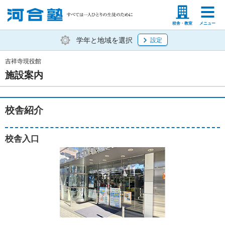
塾生の方
高等学校の先生
校舎・教室
メニュー
学年と地域を選択
設定
吉祥寺現役館
施設案内
校舎紹介
校舎入口