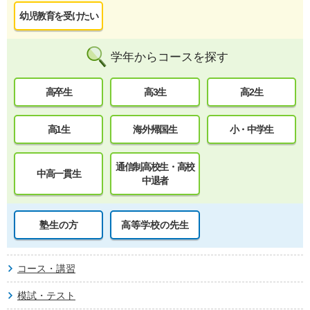
幼児教育を受けたい
学年からコースを探す
高卒生
高3生
高2生
高1生
海外帰国生
小・中学生
通信制高校生・高校
中高一貫生
中退者
塾生の方
高等学校の先生
コース・講習
模試・テスト