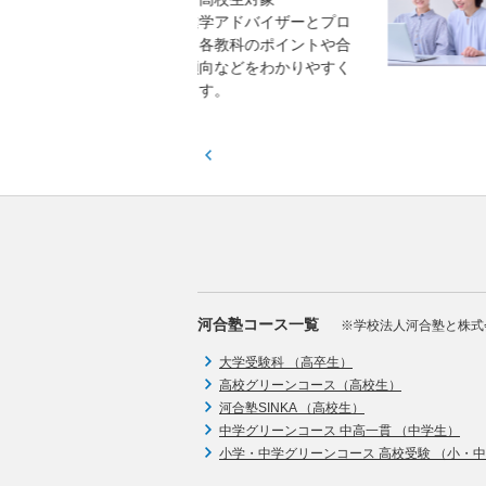
進学アドバイザーとプロ
高校生／中学生／保護者
、各教科のポイントや合
東大・京大・医学部医学
傾向などをわかりやすく
で求められる力や学習ア
ます。
スをお伝えします。
河合塾コース一覧
※学校法人河合塾と株式
大学受験科 （高卒生）
高校グリーンコース（高校生）
河合塾SINKA （高校生）
中学グリーンコース 中高一貫 （中学生）
小学・中学グリーンコース 高校受験 （小・