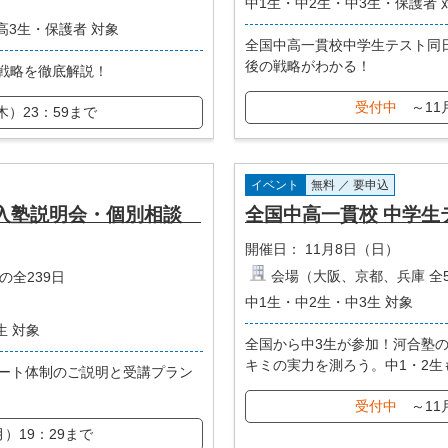
中1生・中2生・中3生・保護者 
高3生・保護者 対象
全国中高一貫校中学生テスト同
後の戦略がわかる！
貌と合格戦略を徹底解説！
受付中
～11
木）23：59まで
イベント
無料 ／ 要申込
 入塾説明会・個別相談
全国中高一貫校 中学生
開催日：
11月8日（日）
会場（大阪、京都、兵庫 全
の全239日
中1生・中2生・中3生 対象
生 対象
全国から中3生が参加！河合塾
キミの実力を測ろう。中1・2生
ート体制のご説明と受講プラン
受付中
～11
月）19：29まで