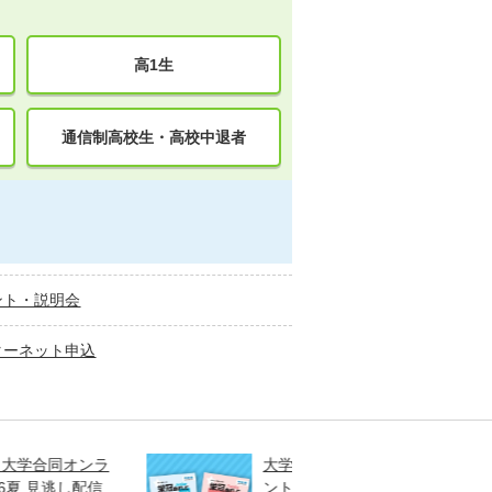
高1生
通信制高校生・高校中退者
ント・説明会
ターネット申込
大学受験情報誌・問題集プレゼ
大学入
ント
高2生