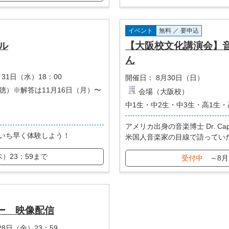
イベント
無料 ／ 要申込
ル
【大阪校文化講演会】
ん
月31日（水）18：00
開催日：
8月30日（日）
聴）※解答は11月16日（月）〜
会場（大阪校）
中1生・中2生・中3生・高1生・
アメリカ出身の音楽博士 Dr. C
いち早く体験しよう！
米国人音楽家の目線で語ってい
木）23：59まで
受付中
～8月
ー 映像配信
28日（金）23：59