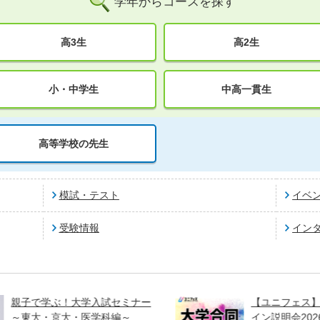
学年からコースを探す
高3生
高2生
小・中学生
中高一貫生
高等学校の先生
模試・テスト
イベ
受験情報
イン
ミナー
【ユニフェス】大学合同オンラ
～
イン説明会2026夏 見逃し配信