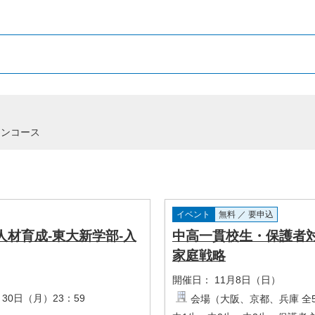
ーンコース
イベント
無料 ／ 要申込
材育成-東大新学部-入
中高一貫校生・保護者
家庭戦略
開催日：
11月8日（日）
月30日（月）23：59
会場（大阪、京都、兵庫 全