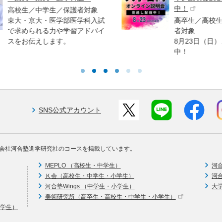
中！
対象
科入試
高卒生／高校生／中学生／保護
ドバイ
者対象
8月23日（日）まで見逃し配信
中！
SNS公式アカウント
会社河合塾進学研究社のコースを掲載しています。
MEPLO （高校生・中学生）
河
Ｋ会（高校生・中学生・小学生）
河
河合塾Wings （中学生・小学生）
大
美術研究所（高卒生・高校生・中学生・小学生）
中学生）