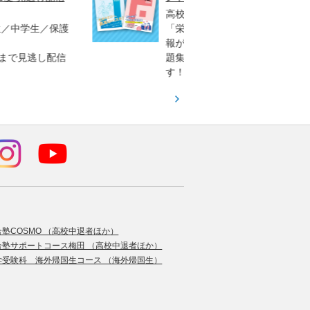
高校生／中学生対象
3生対
「栄冠めざして」など役立つ情
「大学
報が満載の大学受験情報誌や問
早く、
題集を、無料でプレゼントしま
オリジ
す！
（日）
合塾COSMO （高校中退者ほか）
合塾サポートコース梅田 （高校中退者ほか）
学受験科 海外帰国生コース （海外帰国生）