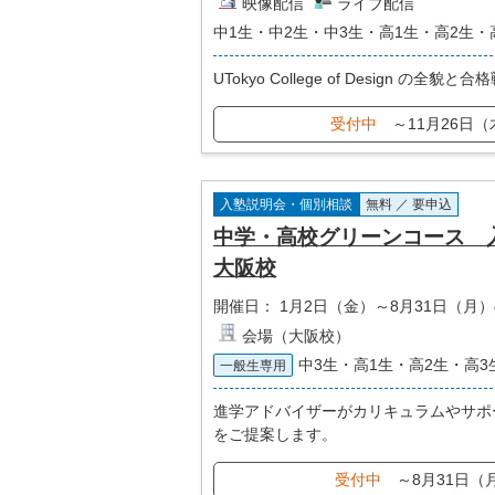
映像配信
ライブ配信
中1生・中2生・中3生・高1生・高2生・
UTokyo College of Design の全
受付中
～11月26日（
入塾説明会・個別相談
無料 ／ 要申込
中学・高校グリーンコース
大阪校
開催日：
1月2日（金）～8月31日（月）
会場（大阪校）
中3生・高1生・高2生・高3
一般生専用
進学アドバイザーがカリキュラムやサポ
をご提案します。
受付中
～8月31日（