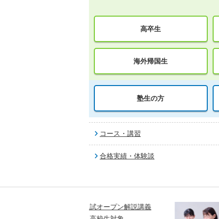
高卒生
海外帰国生
塾生の方
コース・講習
合格実績・体験談
入試オープン解説講義
親子で学ぶ！大学入試セ
～東大・京大・医学科編
／高校生対象