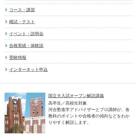
コース・講習
模試・テスト
イベント・説明会
合格実績・体験談
受験情報
インターネット申込
国立大入試オープン解説講義
高卒生／高校生対象
河合塾進学アドバイザーとプロ講師が、各
教科のポイントや合格者の傾向などをわか
りやすく解説します。