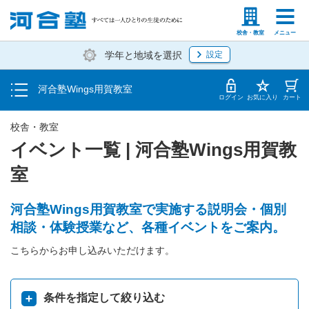
トップ
塾生の方
高等学校の先生
校舎・教室
メニュー
学年と地域を選択
設定
イベント一覧
河合塾Wings用賀教室
地図・アクセス
ログイン
お気に入り
カート
校舎・教室
イベント一覧 | 河合塾Wings用賀教
室
河合塾Wings用賀教室で実施する説明会・個別
相談・体験授業など、各種イベントをご案内。
こちらからお申し込みいただけます。
条件を指定して絞り込む