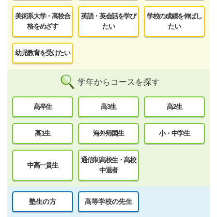
美術系大学・高校合
英語・英会話を学び
学校の成績を伸ばし
格をめざす
たい
たい
幼児教育を受けたい
学年からコースを探す
高卒生
高3生
高2生
高1生
海外帰国生
小・中学生
通信制高校生・高校
中高一貫生
中退者
塾生の方
高等学校の先生