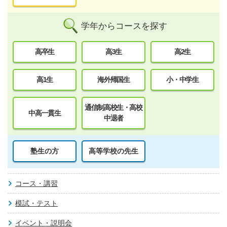
学年からコースを探す
高卒生
高3生
高2生
高1生
海外帰国生
小・中学生
通信制高校生・高校
中高一貫生
中退者
塾生の方
高等学校の先生
コース・講習
模試・テスト
イベント・説明会