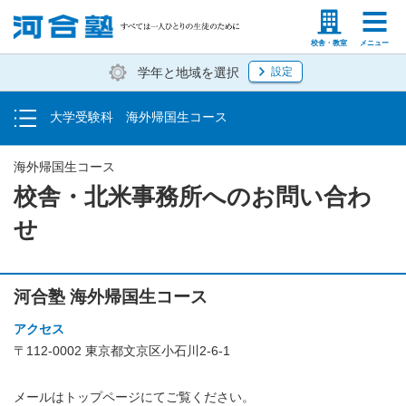
帰国生入試説明会・個別相談会
塾生の方
高等学校の先生
校舎・教室
メニュー
学年と地域を選択
設定
合格体験談・講師アドバイス
大学受験科 海外帰国生コース
合格実績
海外帰国生コース
校舎・北米事務所へのお問い合わ
せ
河合塾 海外帰国生コース
アクセス
〒112-0002 東京都文京区小石川2-6-1
メールはトップページにてご覧ください。