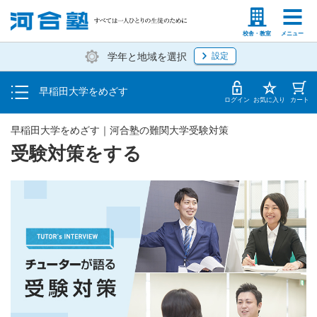
大学を知る
塾生の方
高等学校の先生
校舎・教室
メニュー
学年と地域を選択
設定
受験対策をする
早稲田大学をめざす
早大志望者のためのイベント
ログイン
お気に入り
カート
早稲田大学をめざす｜河合塾の難関大学受験対策
受験対策をする