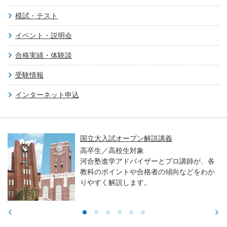
模試・テスト
イベント・説明会
合格実績・体験談
受験情報
インターネット申込
親子で学ぶ！大学入試セミナー ～東大・京
大・医学科編～
高校生／中学生／保護者対象
東大・京大・医学部医学科入試で求められ
る力や学習アドバイスをお伝えします。