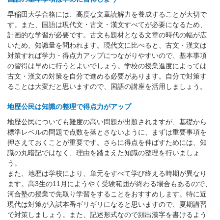
早稲田大学合格には、高度な文章読解力を養成することが大切で
す。また、国語は現代文・古文・漢文すべてが必要になるため、
計画的な学習が必要です。古文も題材となる文章の時代の幅が広
いため、知識量を問われます。現代文に比べると、古文・漢文は
対策すれば学力・得点力アップにつながりやすいので、基本事項
の習得は早めに行うとよいでしょう。学校の授業進度によっては
古文・漢文の対策を自分で進める必要があります。自分で対策す
ることは大変だと思いますので、国語の講座を活用しましょう。
地歴公民は知識の整理で得点力がアップ
地歴公民についても難度の高い問題が出題されますが、基礎から
標準レベルの問題で点数を落とさないように、まずは重要事項を
押さえておくことが重要です。さらに得点を伸ばすためには、知
識の丸暗記ではなく、理由を踏まえた知識の整理を行いましょ
う。
また、地歴は学校により、単元をすべて学び終える時期が異なり
ます。高3生の11月にようやく受験範囲が終わる場合もあるので、
河合塾の授業で先取り学習をすることをおすすめします。特に近
現代は対策が入試本番ギリギリになると思いますので、夏期講習
で対策しましょう。また、記述形式なので頻出漢字を書けるよう