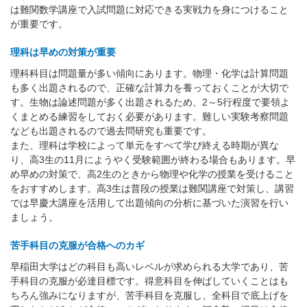
は難関数学講座で入試問題に対応できる実戦力を身につけること
が重要です。
理科は早めの対策が重要
理科科目は問題量が多い傾向にあります。物理・化学は計算問題
も多く出題されるので、正確な計算力を養っておくことが大切で
す。生物は論述問題が多く出題されるため、2～5行程度で要領よ
くまとめる練習をしておく必要があります。難しい実験考察問題
なども出題されるので過去問研究も重要です。
また、理科は学校によって単元をすべて学び終える時期が異な
り、高3生の11月にようやく受験範囲が終わる場合もあります。早
め早めの対策で、高2生のときから物理や化学の授業を受けること
をおすすめします。高3生は普段の授業は難関講座で対策し、講習
では早慶大講座を活用して出題傾向の分析に基づいた演習を行い
ましょう。
苦手科目の克服が合格へのカギ
早稲田大学はどの科目も高いレベルが求められる大学であり、苦
手科目の克服が必達目標です。得意科目を伸ばしていくことはも
ちろん強みになりますが、苦手科目を克服し、全科目で底上げを