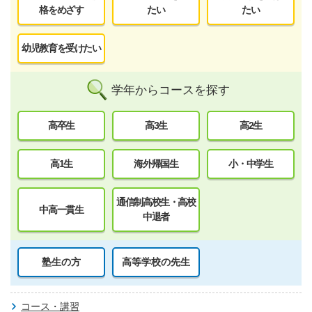
格をめざす
たい
たい
幼児教育を受けたい
学年からコースを探す
高卒生
高3生
高2生
高1生
海外帰国生
小・中学生
通信制高校生・高校
中高一貫生
中退者
塾生の方
高等学校の先生
コース・講習