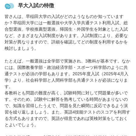
早大入試の特徴
皆さんは、早稲田大学の入試がどのようなものか知っています
か？早稲田大学には一般選抜や大学入学共通テスト利用入試、総
合型選抜、学校推薦型選抜、帰国生・外国学生を対象とした入試
など、さまざまな入試制度があります。入試制度により、必要な
対策が異なりますので、詳細を確認してどの制度を利用するかを
検討しましょう。
たとえば、一般選抜は全学部で実施され、3教科が基本です。なか
には、国際教養学部・政治経済学部・スポーツ科学部のように共
通テストが必須の学部もあります。2025年度入試（2025年4月入
学）より、社会科学部と人間科学部も共通テストが必須になりま
す。
各教科とも問題の難度が高く、試験時間に対して問題量が多いで
す。そのため、試験中に解答を熟考している時間があまりないの
で、知識を習得したうえで、問題を見た瞬間に反応できるよう演
習を繰り返しましょう。また、英語4技能テストのスコアを利用す
る方式もありますので、英語が得意であれば英検対策をしておく
とよいでしょう。