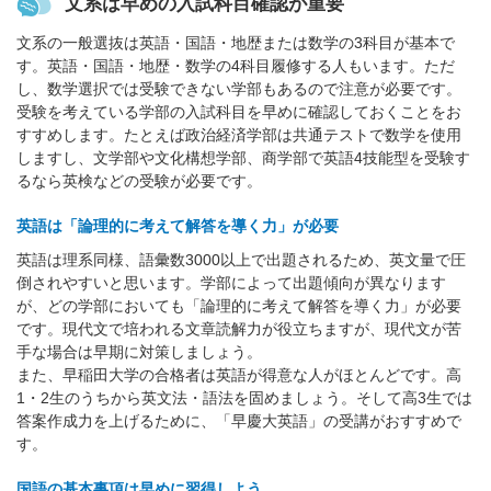
文系は早めの入試科目確認が重要
文系の一般選抜は英語・国語・地歴または数学の3科目が基本で
す。英語・国語・地歴・数学の4科目履修する人もいます。ただ
し、数学選択では受験できない学部もあるので注意が必要です。
受験を考えている学部の入試科目を早めに確認しておくことをお
すすめします。たとえば政治経済学部は共通テストで数学を使用
しますし、文学部や文化構想学部、商学部で英語4技能型を受験す
るなら英検などの受験が必要です。
英語は「論理的に考えて解答を導く力」が必要
英語は理系同様、語彙数3000以上で出題されるため、英文量で圧
倒されやすいと思います。学部によって出題傾向が異なります
が、どの学部においても「論理的に考えて解答を導く力」が必要
です。現代文で培われる文章読解力が役立ちますが、現代文が苦
手な場合は早期に対策しましょう。
また、早稲田大学の合格者は英語が得意な人がほとんどです。高
1・2生のうちから英文法・語法を固めましょう。そして高3生では
答案作成力を上げるために、「早慶大英語」の受講がおすすめで
す。
国語の基本事項は早めに習得しよう