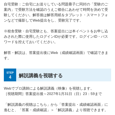
自宅受験：ご自宅にお送りしている問題冊子に同封の「受験のご
案内」で受験方法を確認のうえご都合にあわせて時間を決めて受
験してください。解答後は解答用紙をタブレット・スマートフォ
ンなどで撮影してWeb提出をし、受験完了です。
※校舎受験・自宅受験とも、答案提出には本イベントをお申し込
みされた際に使用したログインIDが必要です。ログインID・パス
ワードを控えておいてください。
解答・解説は、答案提出後にWeb（成績確認画面）で確認できま
す。
STEP
解説講義を視聴する
4
Webでプロ講師による解説講義（映像）を視聴します。
［視聴期間］答案提出後～2027年1月31日（日）23：59まで
「解説講義の視聴はこちら」から「答案提出・成績確認画面」に
進むと、「答案・成績確認」＞「解説講義」より視聴できます。