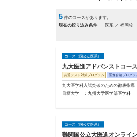
5
件のコースがあります。
現在の絞り込み条件
医系 ／ 福岡校
コース（国公立医系）
九大医進アドバンストコー
共通テスト対策プログラム
医進合格プログラ
九大医学科入試突破のための徹底指導
目標大学
：九州大学医学部医学科
コース（国公立医系）
難関国公立大医進オンライ