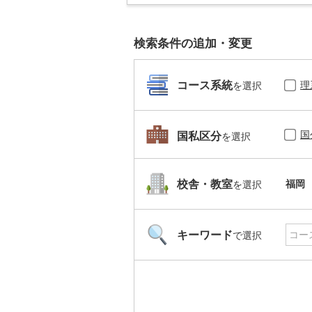
検索条件の追加・変更
理
コース系統
を選択
国
国私区分
を選択
福岡
校舎・教室
を選択
キーワード
で選択