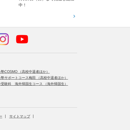
中！
す！
合塾COSMO （高校中退者ほか）
合塾サポートコース梅田 （高校中退者ほか）
学受験科 海外帰国生コース （海外帰国生）
ー
サイトマップ