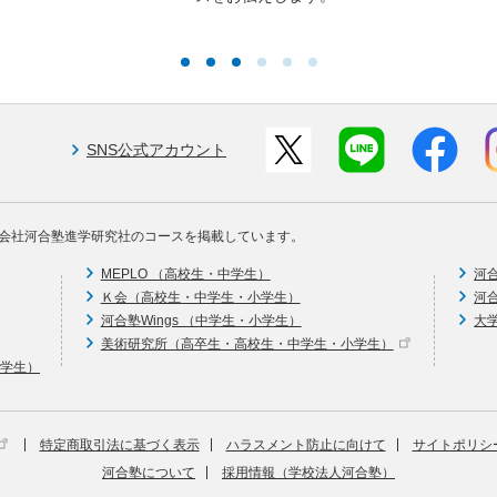
SNS公式アカウント
会社河合塾進学研究社のコースを掲載しています。
MEPLO （高校生・中学生）
河
Ｋ会（高校生・中学生・小学生）
河
河合塾Wings （中学生・小学生）
大
美術研究所（高卒生・高校生・中学生・小学生）
中学生）
特定商取引法に基づく表示
ハラスメント防止に向けて
サイトポリシ
河合塾について
採用情報（学校法人河合塾）