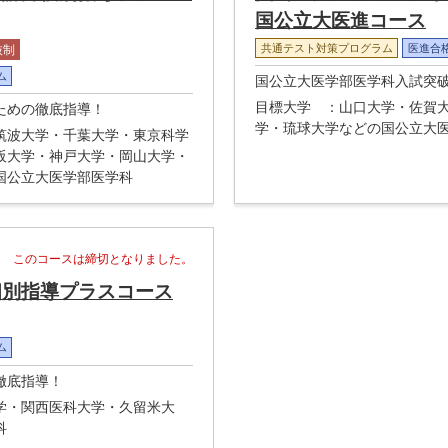
国公立大医進コース
共通テスト対策プログラム
医進合
抜制
ム
国公立大医学部医学科入試突
目標大学
：山口大学・佐賀
ための徹底指導！
学・琉球大学などの国公立大
筑波大学・千葉大学・東京科学
阪大学・神戸大学・岡山大学・
国公立大医学部医学科
このコースは締切となりました。
個別指導プラスコース
ム
徹底指導！
学・関西医科大学・久留米大
科