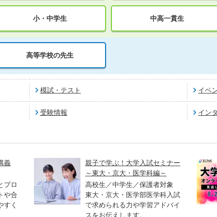
小・中学生
中高一貫生
高等学校の先生
模試・テスト
イベ
受験情報
イン
講義
親子で学ぶ！大学入試セミナー
～東大・京大・医学科編～
とプロ
高校生／中学生／保護者対象
トや合
東大・京大・医学部医学科入試
やすく
で求められる力や学習アドバイ
スをお伝えします。