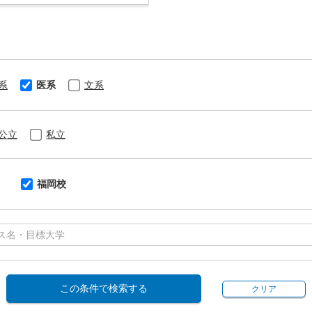
系
医系
文系
公立
私立
福岡校
この条件で検索する
クリア