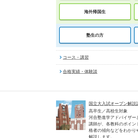
海外帰国生
塾生の方
コース・講習
合格実績・体験談
高一貫校 中学生テスト
国立大入試オープン解説
貫校の中3生対象
高卒生／高校生対象
模のテストを受験して、
河合塾進学アドバイザー
実力と伸ばすべき力を知
講師が、各教科のポイン
格者の傾向などをわかり
解説します。