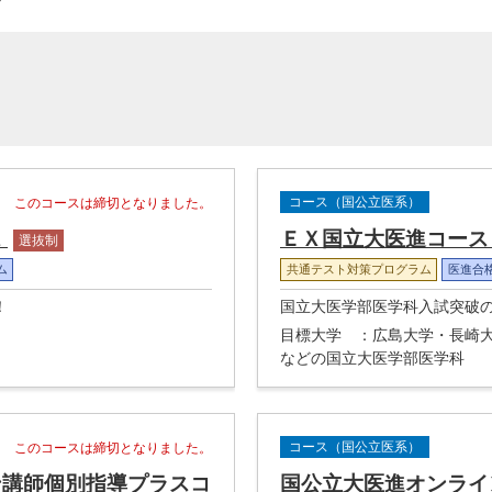
コース（国公立医系）
このコースは締切となりました。
ス
ＥＸ国立大医進コー
選抜制
ム
共通テスト対策プログラム
医進合
！
国立大医学部医学科入試突破
目標大学
：広島大学・長崎
などの国立大医学部医学科
コース（国公立医系）
このコースは締切となりました。
ン講師個別指導プラスコ
国公立大医進オンライ