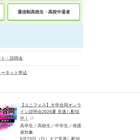
通信制高校生・高校中退者
ント・説明会
ターネット申込
【ユニフェス】大学合同オンラ
大学受
イン説明会2026夏 見逃し配信
ント
中！
高校生
高卒生／高校生／中学生／保護
「栄冠
者対象
報が満
8月23日（日）まで見逃し配信
題集を