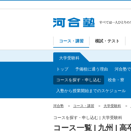
コース・講習
模試・テスト
大学受験科
トップ
予備校に通う理由
河合塾で
コースを探す・申し込む
校舎・寮
入塾から授業開始までのスケジュール
河合塾
コース・講習
大学受験科
コースを探す・申し込む | 大学受験科
コース一覧 | 九州 | 高