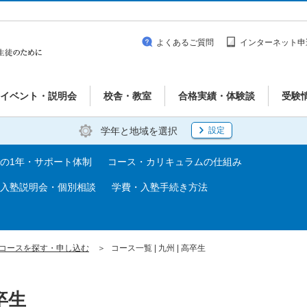
よくあるご質問
インターネット申
イベント・説明会
校舎・教室
合格実績・体験談
受験
学年と地域を選択
設定
の1年・サポート体制
コース・カリキュラムの仕組み
入塾説明会・個別相談
学費・入塾手続き方法
コースを探す・申し込む
コース一覧 | 九州 | 高卒生
卒生