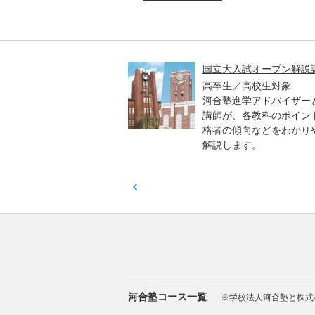
高一貫校 中学生テスト
国立大入試オープン解説
貫校の中3生対象
高卒生／高校生対象
模のテストを受験して、
河合塾進学アドバイザー
実力と伸ばすべき力を知
講師が、各教科のポイン
格者の傾向などをわかり
解説します。
河合塾コース一覧
※学校法人河合塾と株式