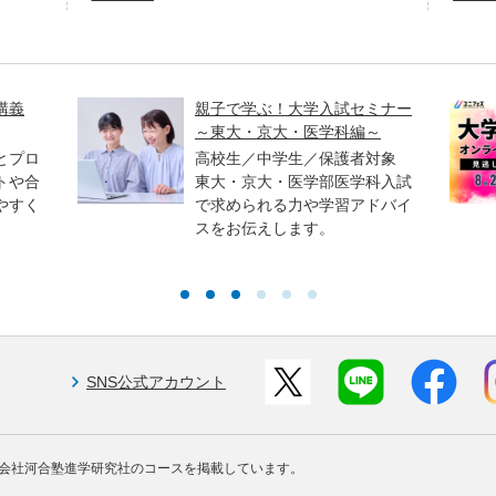
講義
親子で学ぶ！大学入試セミナー
～東大・京大・医学科編～
とプロ
高校生／中学生／保護者対象
トや合
東大・京大・医学部医学科入試
やすく
で求められる力や学習アドバイ
スをお伝えします。
SNS公式アカウント
会社河合塾進学研究社のコースを掲載しています。