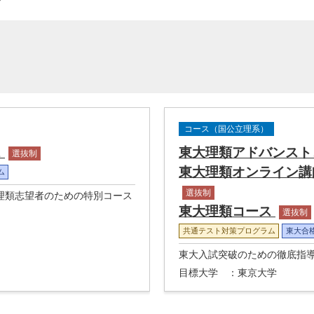
コース（国公立理系）
ス
東大理類アドバンス
選抜制
東大理類オンライン講
ム
選抜制
理類志望者のための特別コース
東大理類コース
選抜制
共通テスト対策プログラム
東大合
東大入試突破のための徹底指
目標大学
：東京大学