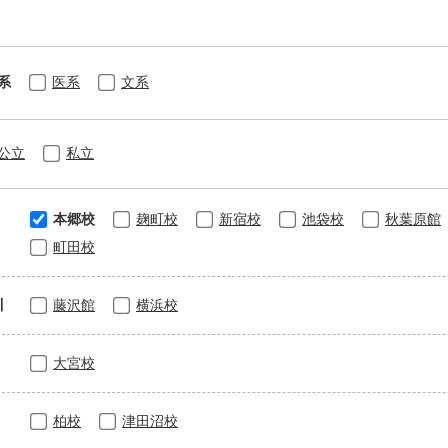
系
医系
文系
公立
私立
本郷校
麹町校
新宿校
池袋校
秋葉原館
町田校
川
藤沢館
横浜校
大宮校
柏校
津田沼校