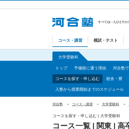
コース・講習
模試・テスト
大学受験科
トップ
予備校に通う理由
河合塾で
コースを探す・申し込む
校舎・寮
入塾から授業開始までのスケジュール
河合塾
コース・講習
大学受験科
コースを探す・申し込む | 大学受験科
コース一覧 | 関東 | 高