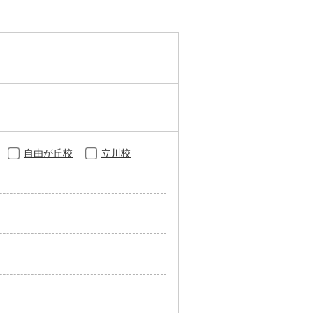
自由が丘校
立川校