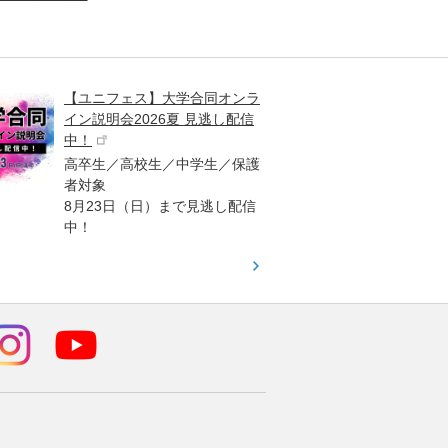
【ユニフェス】大学合同オンラ
大学受
イン説明会2026夏 見逃し配信
ント
中！
高校生
高卒生／高校生／中学生／保護
「栄冠
者対象
報が満
8月23日（日）まで見逃し配信
題集を
中！
す！