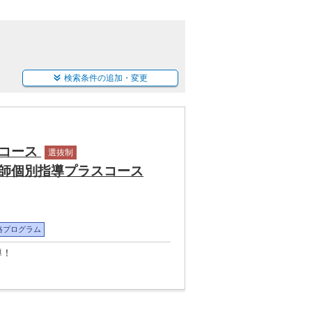
検索条件の追加・変更
トコース
選抜制
師個別指導プラスコース
格プログラム
導！