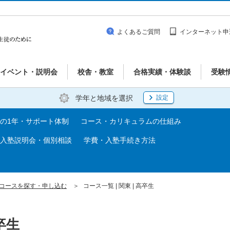
よくあるご質問
インターネット申
イベント・説明会
校舎・教室
合格実績・体験談
受験
学年と地域を選択
設定
の1年・サポート体制
コース・カリキュラムの仕組み
入塾説明会・個別相談
学費・入塾手続き方法
コースを探す・申し込む
コース一覧 | 関東 | 高卒生
卒生