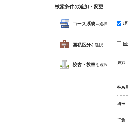
検索条件の追加・変更
理
コース系統
を選択
国
国私区分
を選択
東京
校舎・教室
を選択
神奈
埼玉
千葉