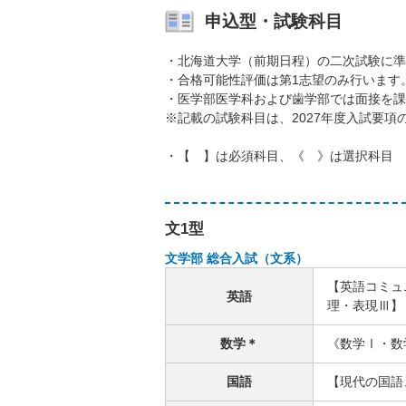
申込型・試験科目
・北海道大学（前期日程）の二次試験に準
・合格可能性評価は第1志望のみ行います
・医学部医学科および歯学部では面接を課
※記載の試験科目は、2027年度入試要
・【 】は必須科目、《 》は選択科目
文1型
文学部 総合入試（文系）
【英語コミュ
英語
理・表現Ⅲ】
数学＊
《数学Ⅰ・数
国語
【現代の国語