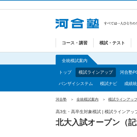
コース・講習
模試・テスト
全統模試案内
トップ
模試ラインアップ
河合塾P
バンザイシステム
模試ナビ
成績統
河合塾
全統模試案内
模試ラインアッ
高3生・高卒生対象模試 | 模試ラインアップ
北大入試オープン（記