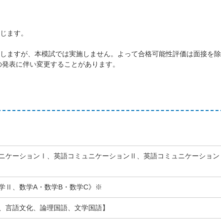
じます。
。
しますが、本模試では実施しません。よって合格可能性評価は面接を除
項の発表に伴い変更することがあります。
ニケーションⅠ、英語コミュニケーションⅡ、英語コミュニケーション
学Ⅱ、数学A・数学B・数学C》※
、言語文化、論理国語、文学国語】