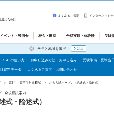
よくあるご質問
インターネット申
イベント・説明会
校舎・教室
合格実績・体験談
受験
学年と地域を選択
設定
ORTALの使い方
お申し込み方法・お申し込み
受験準備・受験当
計資料データ
よくあるご質問・お問い合わせ
プ
高3生・高卒生対象模試
北大入試オープン（記述式・論述式）
 | 全統模試案内
述式・論述式）