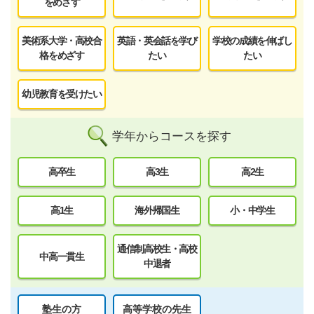
をめざす
美術系大学・高校合
英語・英会話を学び
学校の成績を伸ばし
格をめざす
たい
たい
幼児教育を受けたい
学年からコースを探す
高卒生
高3生
高2生
高1生
海外帰国生
小・中学生
通信制高校生・高校
中高一貫生
中退者
塾生の方
高等学校の先生