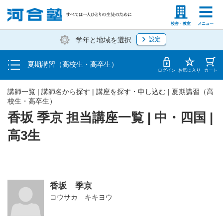
受講料・お申し込み方法
塾生の方
高等学校の先生
校舎・教室
メニュー
学年と地域を選択
設定
受講開始までの流れ
夏期講習（高校生・高卒生）
校舎・教室一覧
ログイン
お気に入り
カート
講師一覧 | 講師名から探す | 講座を探す・申し込む | 夏期講習（高
校生・高卒生）
香坂 季京 担当講座一覧 | 中・四国 |
高3生
香坂 季京
コウサカ キキヨウ