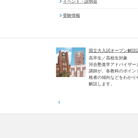
イベント・説明会
受験情報
高一貫校 中学生テスト
国立大入試オープン解説
貫校の中3生対象
高卒生／高校生対象
模のテストを受験して、
河合塾進学アドバイザー
実力と伸ばすべき力を知
講師が、各教科のポイン
格者の傾向などをわかり
解説します。