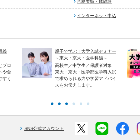
合格実績・体験談
インターネット申込
講義
親子で学ぶ！大学入試セミナー
～東大・京大・医学科編～
とプロ
高校生／中学生／保護者対象
トや合
東大・京大・医学部医学科入試
やすく
で求められる力や学習アドバイ
スをお伝えします。
SNS公式アカウント