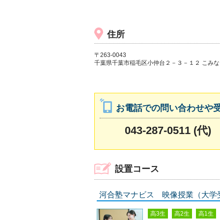
住所
〒263-0043
千葉県千葉市稲毛区小仲台２－３－１２ こみ
お電話での問い合わせや
043-287-0511 (代)
設置コース
河合塾マナビス 映像授業（大学
高3生
高2生
高1生