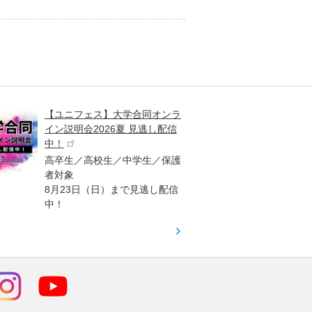
【ユニフェス】大学合同オンラ
大学受
イン説明会2026夏 見逃し配信
ント
中！
高校生
高卒生／高校生／中学生／保護
「栄冠
者対象
報が満
8月23日（日）まで見逃し配信
題集を
中！
す！