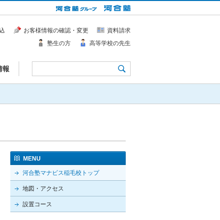
込
お客様情報の確認・変更
資料請求
塾生の方
高等学校の先生
情報
MENU
河合塾マナビス稲毛校トップ
地図・アクセス
設置コース