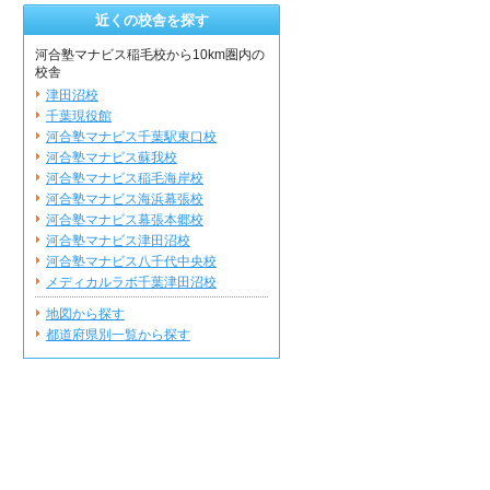
近くの校舎を探す
河合塾マナビス稲毛校から10km圏内の
校舎
津田沼校
千葉現役館
河合塾マナビス千葉駅東口校
河合塾マナビス蘇我校
河合塾マナビス稲毛海岸校
河合塾マナビス海浜幕張校
河合塾マナビス幕張本郷校
河合塾マナビス津田沼校
河合塾マナビス八千代中央校
メディカルラボ千葉津田沼校
地図から探す
都道府県別一覧から探す