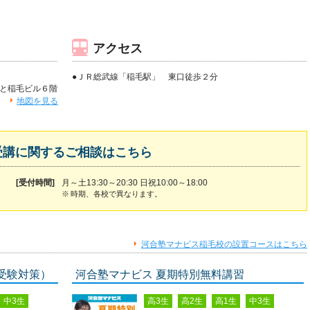
アクセス
●ＪＲ総武線「稲毛駅」 東口徒歩２分
なと稲毛ビル６階
地図を見る
受講に関するご相談はこちら
[受付時間]
月～土13:30～20:30 日祝10:00～18:00
※
時期、各校で異なります。
河合塾マナビス稲毛校の設置コースはこちら
受験対策）
河合塾マナビス 夏期特別無料講習
中3生
高3生
高2生
高1生
中3生