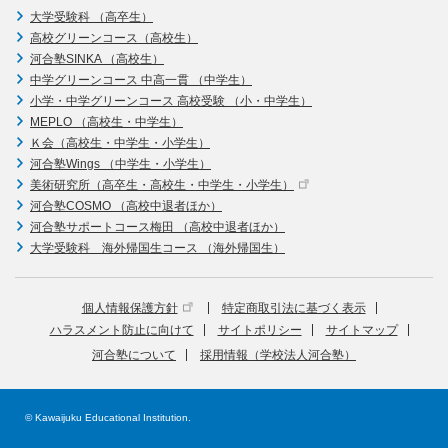
大学受験科 （高卒生）
高校グリーンコース（高校生）
河合塾SINKA （高校生）
中学グリーンコース 中高一貫 （中学生）
小学・中学グリーンコース 高校受験 （小・中学生）
MEPLO （高校生・中学生）
Ｋ会（高校生・中学生・小学生）
河合塾Wings （中学生・小学生）
美術研究所（高卒生・高校生・中学生・小学生）
河合塾COSMO （高校中退者ほか）
河合塾サポートコース梅田 （高校中退者ほか）
大学受験科 海外帰国生コース （海外帰国生）
個人情報保護方針
特定商取引法に基づく表示
ハラスメント防止に向けて
サイトポリシー
サイトマップ
河合塾について
採用情報（学校法人河合塾）
© Kawaijuku Educational Institution.