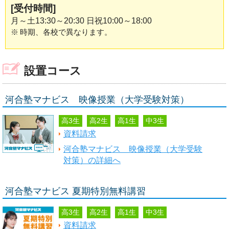
[受付時間]
月～土13:30～20:30 日祝10:00～18:00
※
時期、各校で異なります。
設置コース
河合塾マナビス 映像授業（大学受験対策）
高3生
高2生
高1生
中3生
資料請求
河合塾マナビス 映像授業（大学受験
対策）の詳細へ
河合塾マナビス 夏期特別無料講習
高3生
高2生
高1生
中3生
資料請求