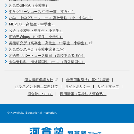
河合塾SINKA （高校生）
中学グリーンコース 中高一貫 （中学生）
小学・中学グリーンコース 高校受験 （小・中学生）
MEPLO （高校生・中学生）
Ｋ会（高校生・中学生・小学生）
河合塾Wings （中学生・小学生）
美術研究所（高卒生・高校生・中学生・小学生）
河合塾COSMO （高校中退者ほか）
河合塾サポートコース梅田 （高校中退者ほか）
大学受験科 海外帰国生コース （海外帰国生）
個人情報保護方針
特定商取引法に基づく表示
ハラスメント防止に向けて
サイトポリシー
サイトマップ
河合塾について
採用情報（学校法人河合塾）
© Kawaijuku Educational Institution.