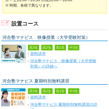
※
時期、各校で異なります。
設置コース
河合塾マナビス 映像授業（大学受験対策）
高3生
高2生
高1生
中3生
資料請求
河合塾マナビス 映像授業（大学受験
対策）の詳細へ
河合塾マナビス 夏期特別無料講習
高3生
高2生
高1生
中3生
資料請求
河合塾マナビス 夏期特別無料講習の詳