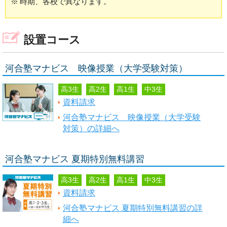
※
時期、各校で異なります。
設置コース
河合塾マナビス 映像授業（大学受験対策）
高3生
高2生
高1生
中3生
資料請求
河合塾マナビス 映像授業（大学受験
対策）の詳細へ
河合塾マナビス 夏期特別無料講習
高3生
高2生
高1生
中3生
資料請求
河合塾マナビス 夏期特別無料講習の詳
細へ