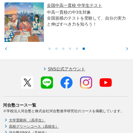
全国中高一貫校 中学生テスト
中高一貫校の中3生対象
全国規模のテストを受験して、自分の実力
と伸ばすべき力を知ろう！
SNS公式アカウント
河合塾コース一覧
※学校法人河合塾と株式会社河合塾進学研究社のコースを掲載しています。
大学受験科 （高卒生）
高校グリーンコース（高校生）
河合塾SINKA （高校生）