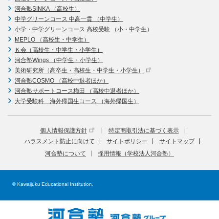
河合塾SINKA （高校生）
中学グリーンコース 中高一貫 （中学生）
小学・中学グリーンコース 高校受験 （小・中学生）
MEPLO （高校生・中学生）
Ｋ会（高校生・中学生・小学生）
河合塾Wings （中学生・小学生）
美術研究所（高卒生・高校生・中学生・小学生）
河合塾COSMO （高校中退者ほか）
河合塾サポートコース梅田 （高校中退者ほか）
大学受験科 海外帰国生コース （海外帰国生）
個人情報保護方針
特定商取引法に基づく表示
ハラスメント防止に向けて
サイトポリシー
サイトマップ
河合塾について
採用情報（学校法人河合塾）
© Kawaijuku Educational Institution.