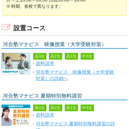
※
時期、各校で異なります。
設置コース
河合塾マナビス 映像授業（大学受験対策）
高3生
高2生
高1生
中3生
資料請求
河合塾マナビス 映像授業（大学受験
対策）の詳細へ
河合塾マナビス 夏期特別無料講習
高3生
高2生
高1生
中3生
資料請求
河合塾マナビス 夏期特別無料講習の詳