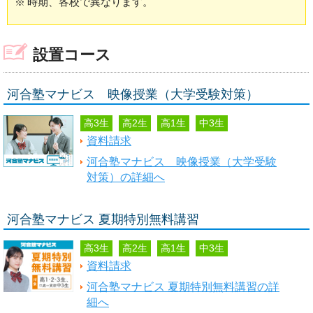
※
時期、各校で異なります。
設置コース
河合塾マナビス 映像授業（大学受験対策）
高3生
高2生
高1生
中3生
資料請求
河合塾マナビス 映像授業（大学受験
対策）の詳細へ
河合塾マナビス 夏期特別無料講習
高3生
高2生
高1生
中3生
資料請求
河合塾マナビス 夏期特別無料講習の詳
細へ