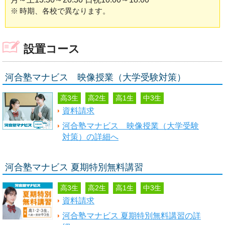
※
時期、各校で異なります。
設置コース
河合塾マナビス 映像授業（大学受験対策）
高3生
高2生
高1生
中3生
資料請求
河合塾マナビス 映像授業（大学受験
対策）の詳細へ
河合塾マナビス 夏期特別無料講習
高3生
高2生
高1生
中3生
資料請求
河合塾マナビス 夏期特別無料講習の詳