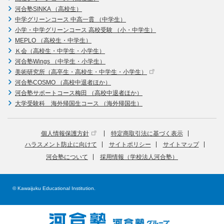
河合塾SINKA （高校生）
中学グリーンコース 中高一貫 （中学生）
小学・中学グリーンコース 高校受験 （小・中学生）
MEPLO （高校生・中学生）
Ｋ会（高校生・中学生・小学生）
河合塾Wings （中学生・小学生）
美術研究所（高卒生・高校生・中学生・小学生）
河合塾COSMO （高校中退者ほか）
河合塾サポートコース梅田 （高校中退者ほか）
大学受験科 海外帰国生コース （海外帰国生）
個人情報保護方針
特定商取引法に基づく表示
ハラスメント防止に向けて
サイトポリシー
サイトマップ
河合塾について
採用情報（学校法人河合塾）
© Kawaijuku Educational Institution.