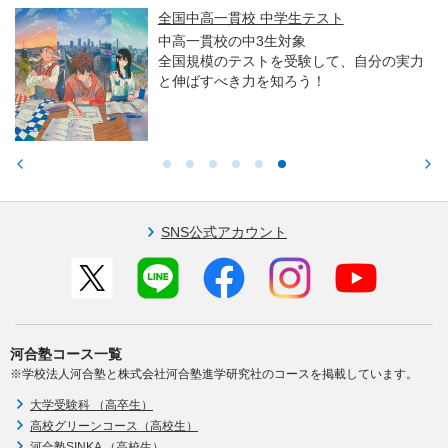
全国中高一貫校 中学生テスト
中高一貫校の中3生対象
全国規模のテストを受験して、自分の実力
と伸ばすべき力を知ろう！
SNS公式アカウント
河合塾コース一覧
※学校法人河合塾と株式会社河合塾進学研究社のコースを掲載しています。
大学受験科 （高卒生）
高校グリーンコース（高校生）
河合塾SINKA （高校生）