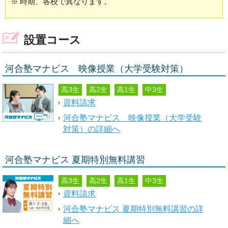
※
時期、各校で異なります。
設置コース
河合塾マナビス 映像授業（大学受験対策）
高3生
高2生
高1生
中3生
資料請求
河合塾マナビス 映像授業（大学受験
対策）の詳細へ
河合塾マナビス 夏期特別無料講習
高3生
高2生
高1生
中3生
資料請求
河合塾マナビス 夏期特別無料講習の詳
細へ