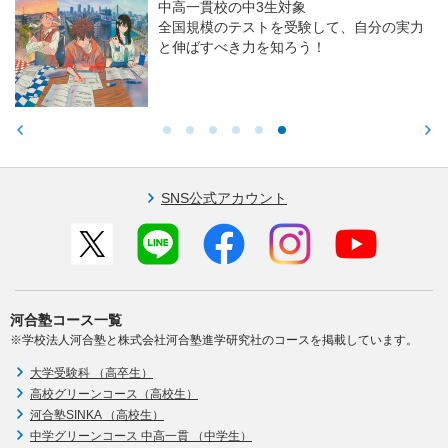
中高一貫校の中3生対象
全国規模のテストを受験して、自分の実力
と伸ばすべき力を知ろう！
SNS公式アカウント
河合塾コース一覧
※学校法人河合塾と株式会社河合塾進学研究社のコースを掲載しています。
大学受験科 （高卒生）
高校グリーンコース（高校生）
河合塾SINKA （高校生）
中学グリーンコース 中高一貫 （中学生）