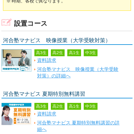
※
時期、各校で異なります。
設置コース
河合塾マナビス 映像授業（大学受験対策）
高3生
高2生
高1生
中3生
資料請求
河合塾マナビス 映像授業（大学受験
対策）の詳細へ
河合塾マナビス 夏期特別無料講習
高3生
高2生
高1生
中3生
資料請求
河合塾マナビス 夏期特別無料講習の詳
細へ