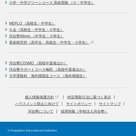
小学・中学グリーンコース 高校受験 （小・中学生）
MEPLO （高校生・中学生）
Ｋ会（高校生・中学生・小学生）
河合塾Wings （中学生・小学生）
美術研究所（高卒生・高校生・中学生・小学生）
河合塾COSMO （高校中退者ほか）
河合塾サポートコース梅田 （高校中退者ほか）
大学受験科 海外帰国生コース （海外帰国生）
個人情報保護方針
特定商取引法に基づく表示
ハラスメント防止に向けて
サイトポリシー
サイトマップ
河合塾について
採用情報（学校法人河合塾）
© Kawaijuku Educational Institution.