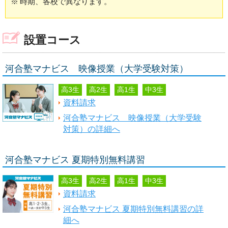
※
時期、各校で異なります。
設置コース
河合塾マナビス 映像授業（大学受験対策）
高3生
高2生
高1生
中3生
資料請求
河合塾マナビス 映像授業（大学受験
対策）の詳細へ
河合塾マナビス 夏期特別無料講習
高3生
高2生
高1生
中3生
資料請求
河合塾マナビス 夏期特別無料講習の詳
細へ