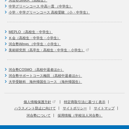
河合塾SINKA （高校生）
中学グリーンコース 中高一貫 （中学生）
小学・中学グリーンコース 高校受験 （小・中学生）
MEPLO （高校生・中学生）
Ｋ会（高校生・中学生・小学生）
河合塾Wings （中学生・小学生）
美術研究所（高卒生・高校生・中学生・小学生）
河合塾COSMO （高校中退者ほか）
河合塾サポートコース梅田 （高校中退者ほか）
大学受験科 海外帰国生コース （海外帰国生）
個人情報保護方針
特定商取引法に基づく表示
ハラスメント防止に向けて
サイトポリシー
サイトマップ
河合塾について
採用情報（学校法人河合塾）