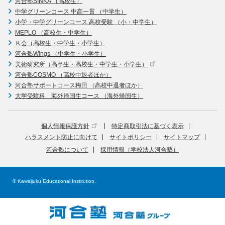
河合塾SINKA （高校生）
中学グリーンコース 中高一貫 （中学生）
小学・中学グリーンコース 高校受験 （小・中学生）
MEPLO （高校生・中学生）
Ｋ会（高校生・中学生・小学生）
河合塾Wings （中学生・小学生）
美術研究所（高卒生・高校生・中学生・小学生）
河合塾COSMO （高校中退者ほか）
河合塾サポートコース梅田 （高校中退者ほか）
大学受験科 海外帰国生コース （海外帰国生）
個人情報保護方針
特定商取引法に基づく表示
ハラスメント防止に向けて
サイトポリシー
サイトマップ
河合塾について
採用情報（学校法人河合塾）
© Kawaijuku Educational Institution.