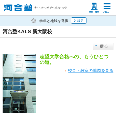
塾生の方
高等学校の先生
校舎・教室
メニュー
学年と地域を選択
設定
河合塾KALS 新大阪校
戻る
志望大学合格への、もうひとつ
の道。
校舎・教室の地図を見る