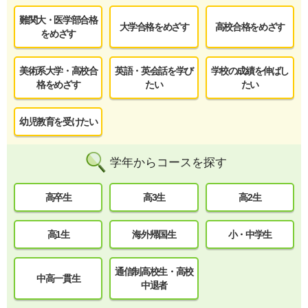
難関大・医学部合格
大学合格をめざす
高校合格をめざす
をめざす
美術系大学・高校合
英語・英会話を学び
学校の成績を伸ばし
格をめざす
たい
たい
幼児教育を受けたい
学年からコースを探す
高卒生
高3生
高2生
高1生
海外帰国生
小・中学生
通信制高校生・高校
中高一貫生
中退者