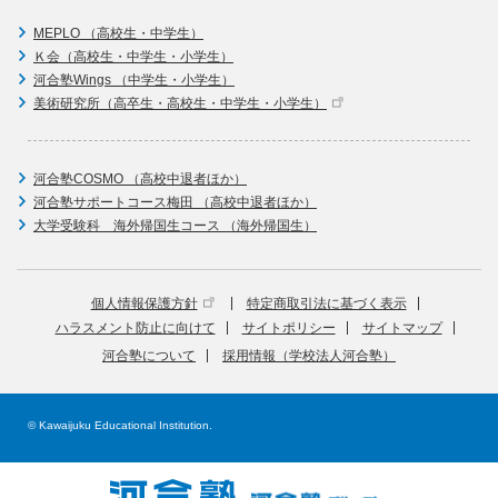
MEPLO （高校生・中学生）
Ｋ会（高校生・中学生・小学生）
河合塾Wings （中学生・小学生）
美術研究所（高卒生・高校生・中学生・小学生）
河合塾COSMO （高校中退者ほか）
河合塾サポートコース梅田 （高校中退者ほか）
大学受験科 海外帰国生コース （海外帰国生）
個人情報保護方針
特定商取引法に基づく表示
ハラスメント防止に向けて
サイトポリシー
サイトマップ
河合塾について
採用情報（学校法人河合塾）
© Kawaijuku Educational Institution.