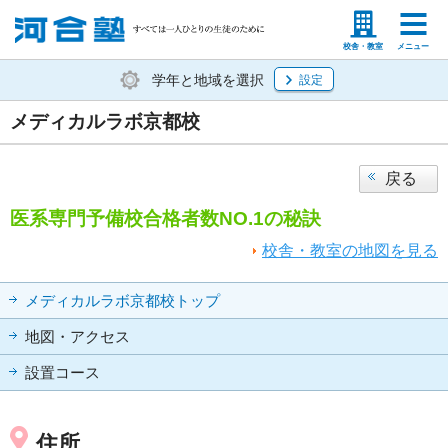
塾生の方
高等学校の先生
校舎・教室
メニュー
学年と地域を選択
設定
メディカルラボ京都校
戻る
医系専門予備校合格者数NO.1の秘訣
校舎・教室の地図を見る
メディカルラボ京都校トップ
地図・アクセス
設置コース
住所