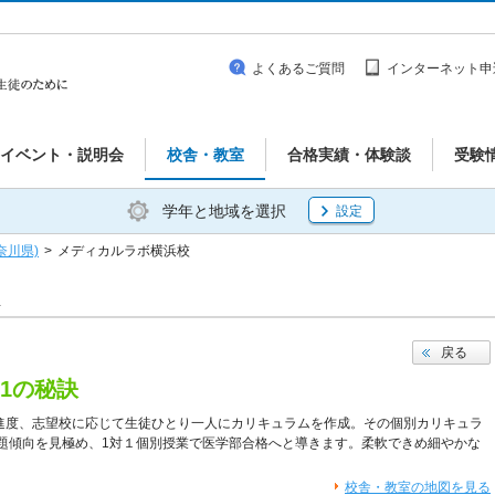
よくあるご質問
インターネット申
イベント・説明会
校舎・教室
合格実績・体験談
受験
学年と地域を選択
設定
奈川県)
>
メディカルラボ横浜校
戻る
1の秘訣
や進度、志望校に応じて生徒ひとり一人にカリキュラムを作成。その個別カリキュラ
題傾向を見極め、1対１個別授業で医学部合格へと導きます。柔軟できめ細やかな
校舎・教室の地図を見る