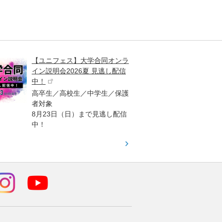
【ユニフェス】大学合同オンラ
大学受
イン説明会2026夏 見逃し配信
ント
中！
高校生
高卒生／高校生／中学生／保護
「栄冠
者対象
報が満
8月23日（日）まで見逃し配信
題集を
中！
す！