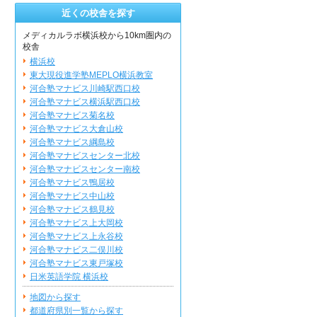
近くの校舎を探す
メディカルラボ横浜校から10km圏内の
校舎
横浜校
東大現役進学塾MEPLO横浜教室
河合塾マナビス川崎駅西口校
河合塾マナビス横浜駅西口校
河合塾マナビス菊名校
河合塾マナビス大倉山校
河合塾マナビス綱島校
河合塾マナビスセンター北校
河合塾マナビスセンター南校
河合塾マナビス鴨居校
河合塾マナビス中山校
河合塾マナビス鶴見校
河合塾マナビス上大岡校
河合塾マナビス上永谷校
河合塾マナビス二俣川校
河合塾マナビス東戸塚校
日米英語学院 横浜校
地図から探す
都道府県別一覧から探す