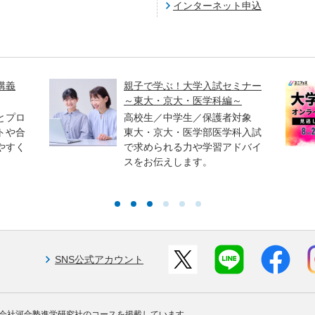
インターネット申込
講義
親子で学ぶ！大学入試セミナー
～東大・京大・医学科編～
とプロ
高校生／中学生／保護者対象
トや合
東大・京大・医学部医学科入試
やすく
で求められる力や学習アドバイ
スをお伝えします。
SNS公式アカウント
会社河合塾進学研究社のコースを掲載しています。