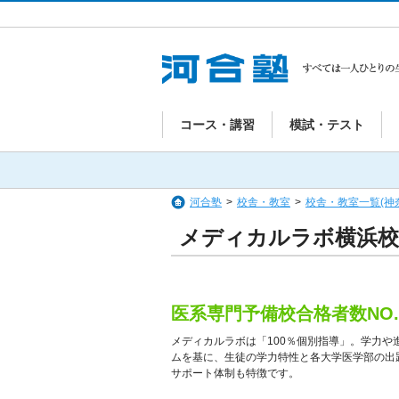
コース・講習
模試・テスト
河合塾
>
校舎・教室
>
校舎・教室一覧(神
メディカルラボ横浜校
医系専門予備校合格者数NO.
メディカルラボは「100％個別指導」。学力
ムを基に、生徒の学力特性と各大学医学部の出
サポート体制も特徴です。