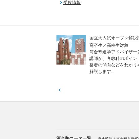
受験情報
高一貫校 中学生テスト
国立大入試オープン解説
貫校の中3生対象
高卒生／高校生対象
模のテストを受験して、
河合塾進学アドバイザー
実力と伸ばすべき力を知
講師が、各教科のポイン
格者の傾向などをわかり
解説します。
河合塾コース一覧
※学校法人河合塾と株式