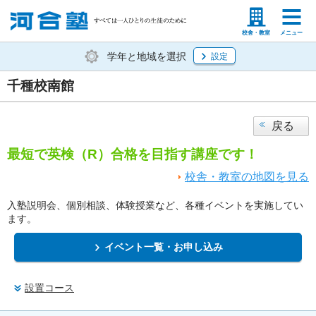
塾生の方
高等学校の先生
校舎・教室
メニュー
学年と地域を選択
設定
千種校南館
戻る
最短で英検（R）合格を目指す講座です！
校舎・教室の地図を見る
入塾説明会、個別相談、体験授業など、各種イベントを実施してい
ます。
イベント一覧・お申し込み
設置コース