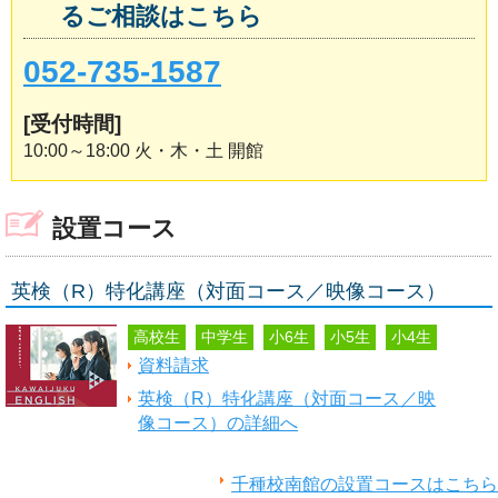
るご相談はこちら
052-735-1587
[受付時間]
10:00～18:00 火・木・土 開館
設置コース
英検（R）特化講座（対面コース／映像コース）
高校生
中学生
小6生
小5生
小4生
資料請求
英検（R）特化講座（対面コース／映
像コース）の詳細へ
千種校南館の設置コースはこちら