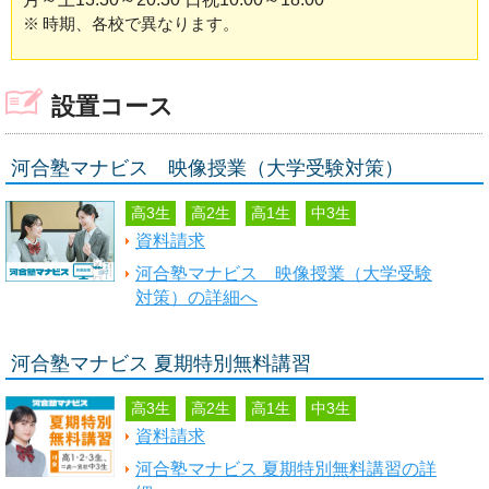
※
時期、各校で異なります。
設置コース
河合塾マナビス 映像授業（大学受験対策）
高3生
高2生
高1生
中3生
資料請求
河合塾マナビス 映像授業（大学受験
対策）の詳細へ
河合塾マナビス 夏期特別無料講習
高3生
高2生
高1生
中3生
資料請求
河合塾マナビス 夏期特別無料講習の詳