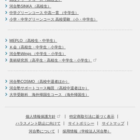
河合塾SINKA （高校生）
中学グリーンコース 中高一貫 （中学生）
小学・中学グリーンコース 高校受験 （小・中学生）
MEPLO （高校生・中学生）
Ｋ会（高校生・中学生・小学生）
河合塾Wings （中学生・小学生）
美術研究所（高卒生・高校生・中学生・小学生）
河合塾COSMO （高校中退者ほか）
河合塾サポートコース梅田 （高校中退者ほか）
大学受験科 海外帰国生コース （海外帰国生）
個人情報保護方針
特定商取引法に基づく表示
ハラスメント防止に向けて
サイトポリシー
サイトマップ
河合塾について
採用情報（学校法人河合塾）