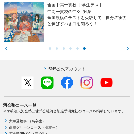
全国中高一貫校 中学生テスト
中高一貫校の中3生対象
全国規模のテストを受験して、自分の実力
と伸ばすべき力を知ろう！
SNS公式アカウント
河合塾コース一覧
※学校法人河合塾と株式会社河合塾進学研究社のコースを掲載しています。
大学受験科 （高卒生）
高校グリーンコース（高校生）
河合塾SINKA （高校生）