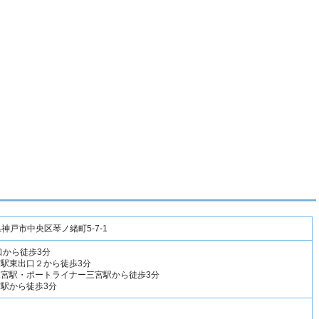
庫県神戸市中央区琴ノ緒町5-7-1
口から徒歩3分
宮駅東出口２から徒歩3分
三宮駅・ポートライナー三宮駅から徒歩3分
宮駅から徒歩3分