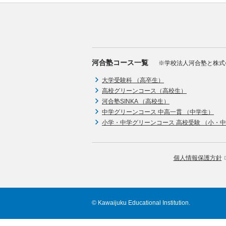
河合塾コース一覧
※学校法人河合塾と株式
大学受験科 （高卒生）
高校グリーンコース（高校生）
河合塾SINKA （高校生）
中学グリーンコース 中高一貫 （中学生）
小学・中学グリーンコース 高校受験 （小・
個人情報保護方針
© Kawaijuku Educational Institution.