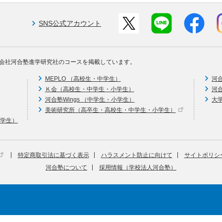
SNS公式アカウント
会社河合塾進学研究社のコースを掲載しています。
MEPLO （高校生・中学生）
河
Ｋ会（高校生・中学生・小学生）
河
河合塾Wings （中学生・小学生）
大
美術研究所（高卒生・高校生・中学生・小学生）
中学生）
特定商取引法に基づく表示
ハラスメント防止に向けて
サイトポリシ
河合塾について
採用情報（学校法人河合塾）