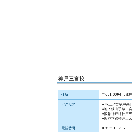
神戸三宮校
住所
〒651-0094 兵
アクセス
●JR三ノ宮駅中央
●地下鉄山手線三
●阪急神戸線神戸
●阪神本線神戸三
電話番号
078-251-1715