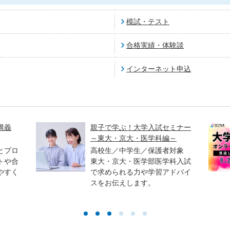
模試・テスト
合格実績・体験談
インターネット申込
講義
親子で学ぶ！大学入試セミナー
～東大・京大・医学科編～
とプロ
高校生／中学生／保護者対象
トや合
東大・京大・医学部医学科入試
やすく
で求められる力や学習アドバイ
スをお伝えします。