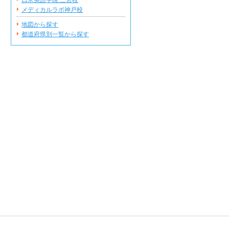
日米英語学院 三宮校
メディカルラボ神戸校
地図から探す
都道府県別一覧から探す