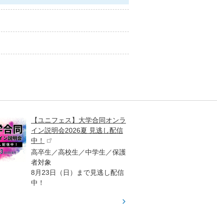
【ユニフェス】大学合同オンラ
大学受
イン説明会2026夏 見逃し配信
ント
中！
高校生
高卒生／高校生／中学生／保護
「栄冠
者対象
報が満
8月23日（日）まで見逃し配信
題集を
中！
す！