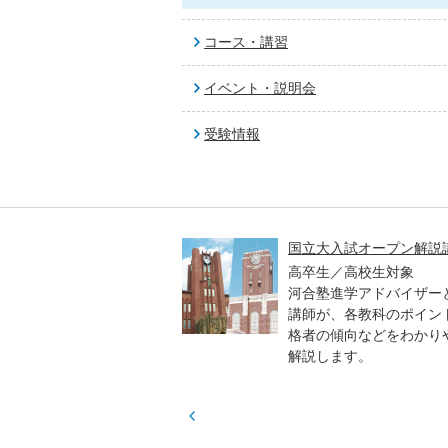
コース・講習
イベント・説明会
受験情報
高一貫校 中学生テスト
国立大入試オープン解説
貫校の中3生対象
高卒生／高校生対象
模のテストを受験して、
河合塾進学アドバイザー
実力と伸ばすべき力を知
講師が、各教科のポイン
格者の傾向などをわかり
解説します。