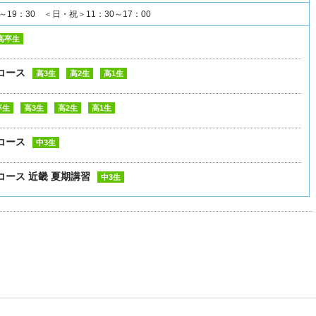
～19：30 ＜日・祝＞11：30～17：00
高卒生
コース
高3生
高2生
高1生
卒生
高3生
高2生
高1生
コース
中3生
ース 近畿 夏期講習
中3生