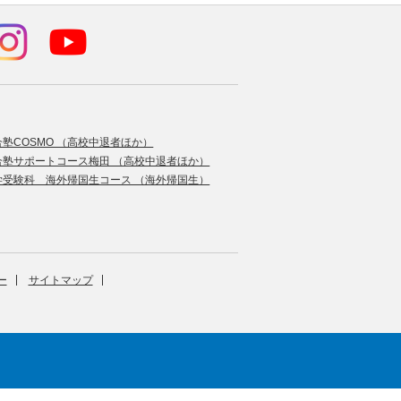
合塾COSMO （高校中退者ほか）
合塾サポートコース梅田 （高校中退者ほか）
学受験科 海外帰国生コース （海外帰国生）
ー
サイトマップ