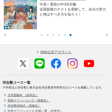
中高一貫校の中3生対象
全国規模のテストを受験して、自分の実力
と伸ばすべき力を知ろう！
SNS公式アカウント
河合塾コース一覧
※学校法人河合塾と株式会社河合塾進学研究社のコースを掲載しています。
大学受験科 （高卒生）
高校グリーンコース（高校生）
河合塾SINKA （高校生）
中学グリーンコース 中高一貫 （中学生）