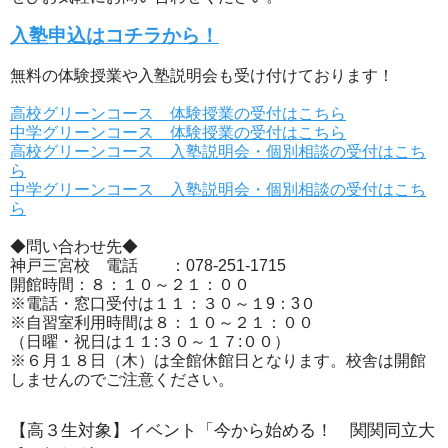
入塾申込はコチラから！
無料の体験授業や入塾説明会も受け付けております！
高校グリーンコース 体験授業の受付はこちら
中学グリーンコース 体験授業の受付はこちら
高校グリーンコース 入塾説明会・個別相談の受付はこち
ら
中学グリーンコース 入塾説明会・個別相談の受付はこち
ら
◆問い合わせ先◆
神戸三宮校 電話 ：078-251-1715
開館時間：８：１０～２１：００
※電話・窓口受付は１１：３０～１9：3０
※自習室利用時間は８：１０～２１：００
（日曜・祝日は１１:３０～１７:００）
※６月１８日（木）は全館休館日となります。校舎は開館
しませんのでご注意ください。
【高３生対象】イベント「今から始める！ 関関同立大