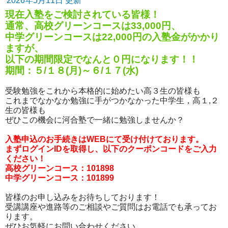
2026年5月11日 更新
現在入塾をご検討されている皆様！
通常、高校グリーンコースは33,000円、
中学グリーンコースは22,000円の入塾金がかかり
ますが、
以下の期間限定でなんと０円になります！！
期間：５/１８(月)～６/１７(水)
受験勉強をこれから本格的に始めたい高３生の皆様も
これまでなかなか勉強に手がつかなかった中学生，高１,２
生の皆様も
ぜひこの機会に河合塾で一緒に勉強しませんか？
入塾申込のお手続きはWEBにて受け付けております。
まずログインIDを取得し、以下のクーポンコードをご入力
ください！
高校グリーンコース：101898
中学グリーンコース：101899
皆様のお申し込みをお待ちしております！
受講講座や進路等のご相談やご質問はお電話でも承ってお
ります。
ぜひお気軽にお問い合わせください。