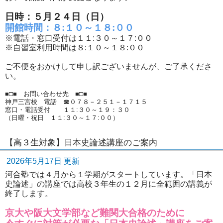
日時：５月２４日（日）
開館時間：８:１０～１８:００
※電話・窓口受付は１１:３０～１７:００
※自習室利用時間は８:１０～１８:００
ご不便をおかけして申し訳ございませんが、ご了承くださ
い。
■□■ お問い合わせ先 ■□■
神戸三宮校 電話 ☎０７８－２５１－１７１５
窓口・電話受付 １１:３０～１９：３０
（日曜・祝日 １１:３０～１７:００）
【高３生対象】日本史論述講座のご案内
2026年5月17日 更新
河合塾では４月から１学期がスタートしています。「日本
史論述」の講座では高校３年生の１２月に全範囲の講義が
終了します。
京大や阪大文学部など難関大合格のために