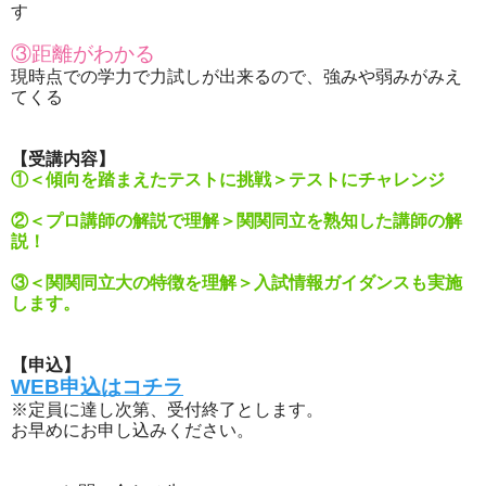
す
③距離がわかる
現時点での学力で力試しが出来るので、強みや弱みがみえ
てくる
【受講内容】
①＜傾向を踏まえたテストに挑戦＞テストにチャレンジ
②＜プロ講師の解説で理解＞関関同立を熟知した講師の解
説！
③＜関関同立大の特徴を理解＞入試情報ガイダンスも実施
します。
【申込】
WEB申込はコチラ
※定員に達し次第、受付終了とします。
お早めにお申し込みください。