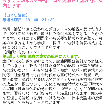
今すぐに対策が必要な「日本史論述」講座をご案
内します！
【日本史論述】
毎週水曜日 18：40～21：20
毎講、論述問題で扱われる頻出テーマの解説を受けたうえ
で、論述問題の解答に取り組み添削指導を受けることがで
きます。それにより問題文から必要な情報を読み取り、答
案の書き方を１から学び、「得点につなげる解答構成」を
身につけることができる講座です。
【講師からのコメント】
第5講より室町幕府の成立の範囲に入ります。
室町時代の知識を含むことで、論述問題は複雑かつ多様化
していきます。政治では鎌倉時代との比較（守護と守護大
名の違いなど）、外交では中国・朝鮮・琉球・蝦夷地との
関係、社会経済では鎌倉時代から室町時代への発展（農
業・商業・流通などを総花的に問う）やそれを前提に惣村
の成立や一揆について、文化でも鎌倉時代から室町時代へ
の展開（鎌倉新仏教のその後や、禅宗文化）などが問われ
ます。習得しなければならない知識量にひるまず、頭の中
を整理して論述力を身につけるために、日本史論述の授業
を活用してもらえたらと思います。