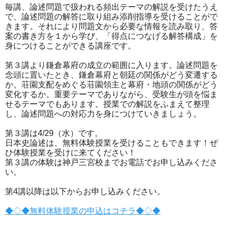
毎講、論述問題で扱われる頻出テーマの解説を受けたうえ
で、論述問題の解答に取り組み添削指導を受けることがで
きます。それにより問題文から必要な情報を読み取り、答
案の書き方を１から学び、「得点につなげる解答構成」を
身につけることができる講座です。
第３講より鎌倉幕府の成立の範囲に入ります。論述問題を
念頭に置いたとき、鎌倉幕府と朝廷の関係がどう変遷する
か。荘園支配をめぐる荘園領主と幕府・地頭の関係がどう
変化するか。重要テーマでありながら、受験生が頭を悩ま
せるテーマでもあります。授業での解説をふまえて整理
し、論述問題への対応力を身につけていきましょう。
第３講は4/29（水）です。
日本史論述は、無料体験授業を受けることもできます！ぜ
ひ体験授業を受けに来てください！
第３講の体験は神戸三宮校までお電話でお申し込みくださ
い。
第4講以降は以下からお申し込みください。
◆◇◆無料体験授業の申込はコチラ◆◇◆