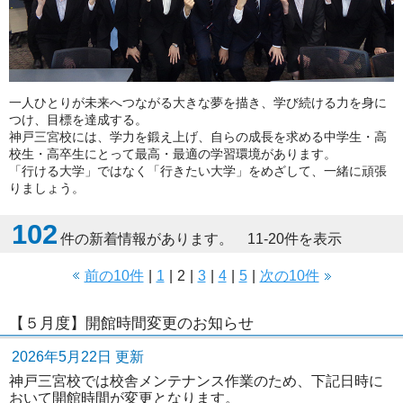
一人ひとりが未来へつながる大きな夢を描き、学び続ける力を身に
つけ、目標を達成する。
神戸三宮校には、学力を鍛え上げ、自らの成長を求める中学生・高
校生・高卒生にとって最高・最適の学習環境があります。
「行ける大学」ではなく「行きたい大学」をめざして、一緒に頑張
りましょう。
102
件の新着情報があります。 11-20件を表示
前の10件
|
1
|
2
|
3
|
4
|
5
|
次の10件
【５月度】開館時間変更のお知らせ
2026年5月22日 更新
神戸三宮校では校舎メンテナンス作業のため、下記日時に
おいて開館時間が変更となります。