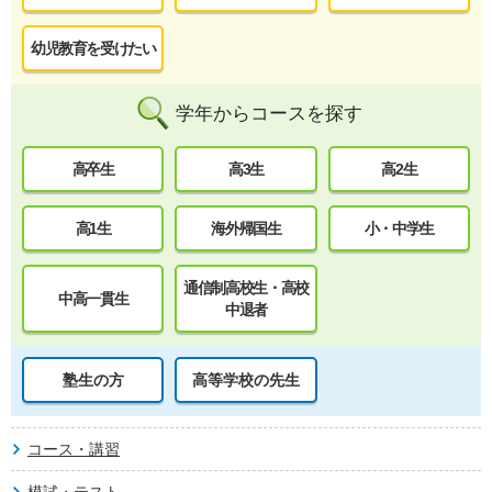
幼児教育を受けたい
学年からコースを探す
高卒生
高3生
高2生
高1生
海外帰国生
小・中学生
通信制高校生・高校
中高一貫生
中退者
塾生の方
高等学校の先生
コース・講習
模試・テスト