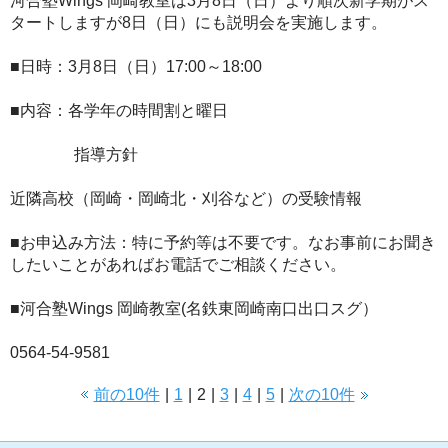
河合塾Wings 岡崎教室は3月8日（日）より順次新学期がス
タートしますが8日（日）にも説明会を実施します。
■日時：3月8日（日）17:00～18:00
■内容：各学年の時間割と曜日
指導方針
近隣高校（岡崎・岡崎北・刈谷など）の受験情報
■お申込み方法：特に予約等は不要です。なお事前にお聞き
したいことがあればお電話でご相談ください。
■河合塾Wings 岡崎教室(名鉄東岡崎南口出口スグ）
0564-54-9581
前の10件
|
1
|
2
|
3
|
4
|
5
|
次の10件