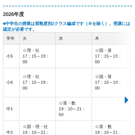
2026年度
■中学生の授業は習熟度別2クラス編成です（※を除く）。受講には
認定が必要です。
学年
火
水
木
☆理・社
☆国・算
小5
17：15～19：
17：15～19：
1
00
00
5
☆理・社
☆国・算
小6
17：15～19：
17：15～19：
1
00
00
5
☆英・数
中1
19：10～21：
1
50
5
☆国・理・社
☆英・数
中2
19：10～21：
19：10～21：