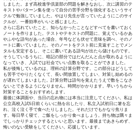
しました。まず高校進学倶楽部の問題を解きなおし、次に講習のテ
キストやパターン集を使って自分の苦手分野を強化するというサイ
クルで勉強していました。やはり先生が言っていたようにこのサイ
クルが、一番効率がいいと感じました。
さらに忘れていたこと、知らなかったことなどすべてを書いておく
ノートを作りました。テストやテキストの問題に、覚えているかあ
やふやな語句があった場合、年号なども伏せて意味を調べ、そのノ
ートに書いていました。そのノートをテスト前に見返すことでメン
タルも安定するし、そこに書いてある語句が出たら儲けものです。
そうしているうちに、暗記の部分ではだんだんと点が取れるように
なっていき、入試では社会でいい点数を取ることができました。
私が後悔しているのは、理科の計算分野です。この部分はどうして
も苦手でやりたくなくて、長い間放置してしまい、対策し始めるの
が遅れてしまいました。計算分野は語句を覚えたうえで数をこなさ
ないとできるようになりません。時間がかかります。早いうちから
対策することをおすすめします。
最後に体調面や、当日の忘れ物には本当に注意してください。私は
公立高校入試5日前くらいに熱を出したり、私立入試初日に箸を忘
れ、泣く泣く手で食べたりしました。それだけでもかなり焦りま
す。毎日早く寝て、ご飯をしっかり食べましょう。持ち物は隅々ま
でしっかりチェックするといいと思います。最後まであきらめず、
悔いのない受験をしてください。応援しています。