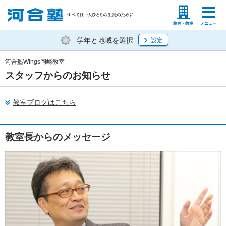
塾生の方
高等学校の先生
校舎・教室
メニュー
学年と地域を選択
設定
河合塾Wings岡崎教室
スタッフからのお知らせ
教室ブログはこちら
教室長からのメッセージ