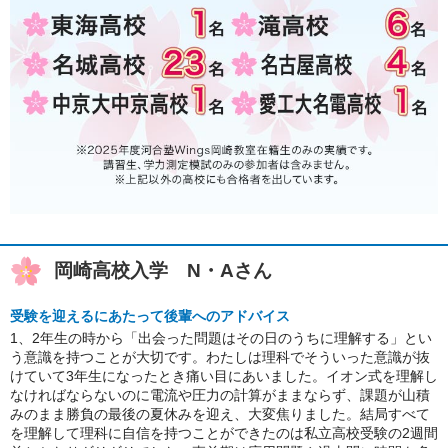
岡崎高校入学 N・Aさん
受験を迎えるにあたって後輩へのアドバイス
1、2年生の時から「出会った問題はその日のうちに理解する」とい
う意識を持つことが大切です。わたしは理科でそういった意識が抜
けていて3年生になったとき痛い目にあいました。イオン式を理解し
なければならないのに電流や圧力の計算がままならず、課題が山積
みのまま勝負の最後の夏休みを迎え、大変焦りました。結局すべて
を理解して理科に自信を持つことができたのは私立高校受験の2週間