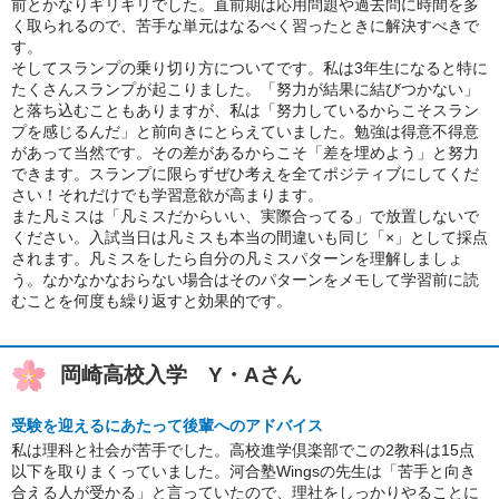
前とかなりギリギリでした。直前期は応用問題や過去問に時間を多
く取られるので、苦手な単元はなるべく習ったときに解決すべきで
す。
そしてスランプの乗り切り方についてです。私は3年生になると特に
たくさんスランプが起こりました。「努力が結果に結びつかない」
と落ち込むこともありますが、私は「努力しているからこそスラン
プを感じるんだ」と前向きにとらえていました。勉強は得意不得意
があって当然です。その差があるからこそ「差を埋めよう」と努力
できます。スランプに限らずぜひ考えを全てポジティブにしてくだ
さい！それだけでも学習意欲が高まります。
また凡ミスは「凡ミスだからいい、実際合ってる」で放置しないで
ください。入試当日は凡ミスも本当の間違いも同じ「×」として採点
されます。凡ミスをしたら自分の凡ミスパターンを理解しましょ
う。なかなかなおらない場合はそのパターンをメモして学習前に読
むことを何度も繰り返すと効果的です。
岡崎高校入学 Y・Aさん
受験を迎えるにあたって後輩へのアドバイス
私は理科と社会が苦手でした。高校進学倶楽部でこの2教科は15点
以下を取りまくっていました。河合塾Wingsの先生は「苦手と向き
合える人が受かる」と言っていたので、理社をしっかりやることに