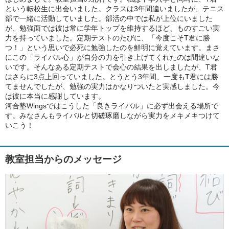
という転校生に出会いました。クラスは3年間違いましたが、テニス
部で一緒に活動していました。部活の中では私が上位にいました
が、勉強面では彼は常に学年トップを維持するほど、ものすごい実
力を持っていました。定期テストのたびに、「今度こそT君に勝
つ！」という思いで必死に勉強したのを鮮明に覚えています。まさ
にこの「ライバル心」が自分の力を引き上げてくれたのは間違いな
いです。そんなある定期テストで会心の結果を出しましたが、T君
はさらに3点上回っていました。とうとう3年間、一度もT君には勝
てませんでしたが、勉強の実力はかなりついたと実感しました。今
は彼に本当に感謝しています。
河合塾Wingsではこうした「良きライバル」に必ず出会える場所で
す。みなさんもライバルと切磋琢磨しながら実力をメキメキつけて
いこう！
教室担当からのメッセージ