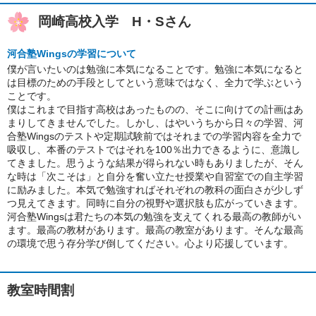
岡崎高校入学 H・Sさん
河合塾Wingsの学習について
僕が言いたいのは勉強に本気になることです。勉強に本気になると
は目標のための手段としてという意味ではなく、全力で学ぶという
ことです。
僕はこれまで目指す高校はあったものの、そこに向けての計画はあ
まりしてきませんでした。しかし、はやいうちから日々の学習、河
合塾Wingsのテストや定期試験前ではそれまでの学習内容を全力で
吸収し、本番のテストではそれを100％出力できるように、意識し
てきました。思うような結果が得られない時もありましたが、そん
な時は「次こそは」と自分を奮い立たせ授業や自習室での自主学習
に励みました。本気で勉強すればそれぞれの教科の面白さが少しず
つ見えてきます。同時に自分の視野や選択肢も広がっていきます。
河合塾Wingsは君たちの本気の勉強を支えてくれる最高の教師がい
ます。最高の教材があります。最高の教室があります。そんな最高
の環境で思う存分学び倒してください。心より応援しています。
教室時間割