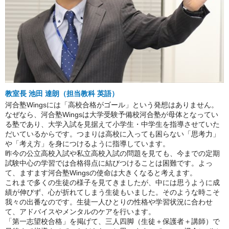
教室長 池田 達朗（担当教科 英語）
河合塾Wingsには「高校合格がゴール」という発想はありません。
なぜなら、河合塾Wingsは大学受験予備校河合塾が母体となってい
る塾であり、大学入試を見据えて小学生・中学生を指導させていた
だいているからです。つまりは高校に入っても困らない「思考力」
や「考え方」を身につけるように指導しています。
昨今の公立高校入試や私立高校入試の問題を見ても、今までの定期
試験中心の学習では合格得点に結びつけることは困難です。よっ
て、ますます河合塾Wingsの使命は大きくなると考えます。
これまで多くの生徒の様子を見てきましたが、中には思うように成
績が伸びず、心が折れてしまう生徒もいました。そのような時こそ
我々の出番なのです。生徒一人ひとりの性格や学習状況に合わせ
て、アドバイスやメンタルのケアを行います。
「第一志望校合格」を掲げて、三人四脚（生徒＋保護者＋講師）で