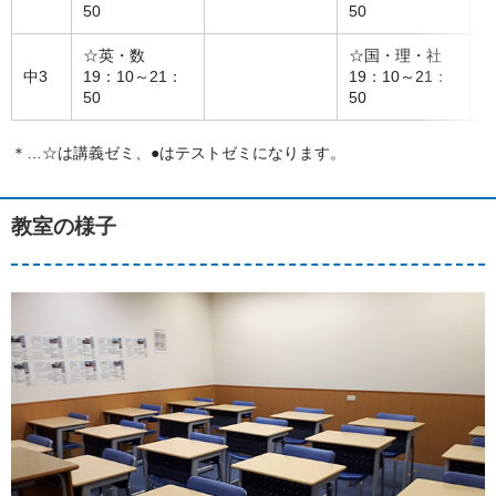
50
50
☆英・数
☆国・理・社
●
中3
19：10～21：
19：10～21：
1
50
50
4
＊…☆は講義ゼミ、●はテストゼミになります。
教室の様子