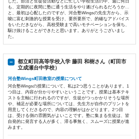
した。部活と生徒会活動などに忙しい学校生活の中、週に何日
も、定期的に夜間に塾に通う生活をやり遂げられるだろうか…
と、最初は心配したのですが、河合塾Wingsの先生方から、示
唆に富む刺激的な授業を受け、要所要所で、的確なアドバイス
をいただきながら、高校受験まで高いモチベーションを保ち、
駆け抜けることができたと思います。ありがとうございまし
た。
都立町田高等学校入学 藤田 和樹さん（町田市
立成瀬台中学校）
河合塾Wings町田教室の授業について
河合塾Wingsの授業について、私は2つ思うことがあります。1
つ目は、内容が分かりやすいということです。授業は基本テキ
ストを主軸に行われるのですが、生徒がつっかかりそうな場所
や、補足が必要な場所については、先生方が自作のプリントを
用意してくださるので、内容の理解がはかどります。2つ目
は、受ける側の雰囲気がよいことです。塾に集まる生徒は、皆
自発的に発言する人が多く、滞る事無く、スムーズに授業が進
みます。