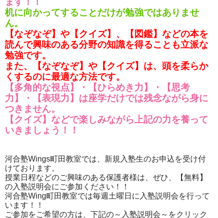
ます！！
机に向かってすることだけが勉強ではありませ
ん。
【なぞなぞ】や【クイズ】、【図鑑】などの本を
読んで興味のある分野の知識を得ることも立派な
勉強です。
また、【なぞなぞ】や【クイズ】は、頭を柔らか
くするのに最適な方法です。
【多角的な視点】・【ひらめき力】・【思考
力】・【表現力】は座学だけでは残念ながら身に
つきません。
【クイズ】などで楽しみながら上記の力を養って
いきましょう！！
河合塾Wings町田教室では、新規入塾生のお申込を受け付
けております。
授業日程などのご興味のある保護者様は、ぜひ、【無料】
の入塾説明会にご参加ください！！
河合塾Wing町田教室では毎週土曜日に入塾説明会を行って
います！！
ご参加をご希望の方は、下記の～入塾説明会～をクリック