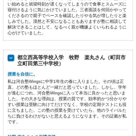
い始めると就寝時刻が遅くなってしまうので食事とスムーズに
寝付けるように気にかけていました。三者面談を何回かやって
くださるので親子でペースを確認したりやる気が増したりと楽
しみでした。漠然と不安になることもありますが塾に相談して
解決できることはして、なるべく親が機嫌よくいられるように
心がけていました。
都立西高等学校入学 牧野 楽丸さん（町田市
立町田第三中学校）
授業を自信に。
私は河合塾Wingsに中学1年生の春に入りました。その頃は正
直、どの塾もほとんど一緒だと思っていました。しかし、学年
が進むにつれ、河合塾Wingsに入って本当に良かったと思いま
した。その大きな理由は、授業の質です。効率的かつ分かりや
すい授業は受験に向けてだけでなく、学校の定期テストにも役
に立ちました。この塾の授業を受けていたら、他のライバルた
ちに負けるわけがないと思えるようになります。その証拠が私
です。