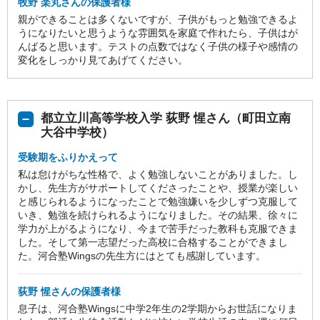
牧野 楽丸さんの保護者様
親ができることは多くないですが、子供がもっと勉強できるよ
うになりたいと思うような雰囲気を家庭で作れたら、子供はが
んばると思います。テストの点数ではなく子供の様子や感情の
変化をしっかり見てあげてください。
都立立川高等学校入学 荻野 惺さん（町田立南
大谷中学校）
受験期をふりかえって
私は怠けがちな性格で、よく勉強しないことがありました。し
かし、先生方がサポートしてくださったことや、授業が楽しい
と感じられるようになったことで勉強嫌いを少しずつ克服して
いき、勉強を続けられるようになりました。その結果、徐々に
学力が上がるようになり、今まで苦手だった教科も克服できま
した。そして第一志望だった高校に合格することができまし
た。河合塾Wingsの先生方にはとても感謝しています。
荻野 惺さんの保護者様
息子は、河合塾Wingsに中学2年生の2学期からお世話になりま