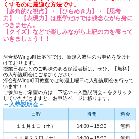
くするのに最適な方法です。
【多角的な視点】・【ひらめき力】・【思考
力】・【表現力】は座学だけでは残念ながら身に
つきません。
【クイズ】などで楽しみながら上記の力を養って
いきましょう！！
河合塾Wings町田教室では、新規入塾生のお申込を受け付
けております。
授業日程などのご興味のある保護者様は、ぜひ、【無料】
の入塾説明会にご参加ください！！
河合塾Wing町田教室では毎週土曜日に入塾説明会を行って
います！！
ご参加をご希望の方は、下記の～入塾説明会～をクリック
していただきますと、お申込ページに移ります。
～入塾説明会～
日程
時間
料金
１１月１日（土）
14:00～15:30
無料
１１月２２日（土）
14:00～15:30
無料