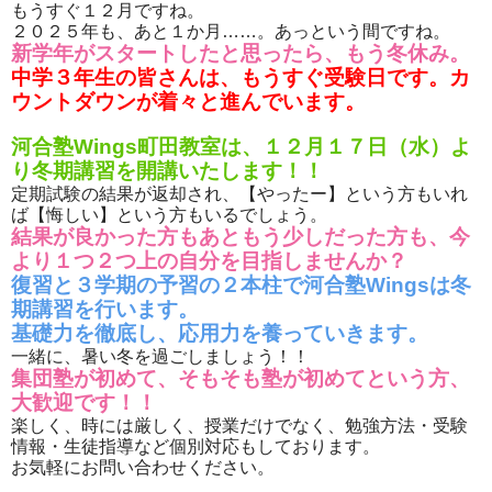
もうすぐ１２月ですね。
２０２５年も、あと１か月……。あっという間ですね。
新学年がスタートしたと思ったら、もう冬休み。
中学３年生の皆さんは、もうすぐ受験日です。カ
ウントダウンが着々と進んでいます。
河合塾Wings町田教室は、１２月１７日（水）よ
り冬期講習を開講いたします！！
定期試験の結果が返却され、【やったー】という方もいれ
ば【悔しい】という方もいるでしょう。
結果が良かった方もあともう少しだった方も、今
より１つ２つ上の自分を目指しませんか？
復習と３学期の予習の２本柱で河合塾Wingsは冬
期講習を行います。
基礎力を徹底し、応用力を養っていきます。
一緒に、暑い冬を過ごしましょう！！
集団塾が初めて、そもそも塾が初めてという方、
大歓迎です！！
楽しく、時には厳しく、授業だけでなく、勉強方法・受験
情報・生徒指導など個別対応もしております。
お気軽にお問い合わせください。