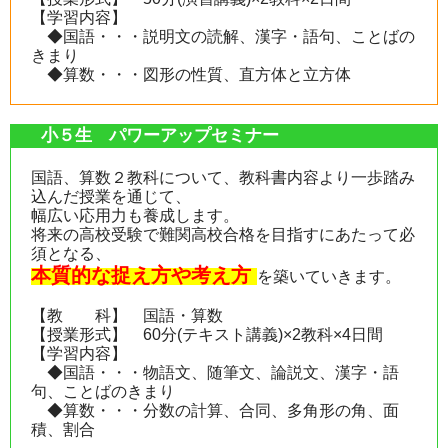
【学習内容】
◆国語・・・説明文の読解、漢字・語句、ことばの
きまり
◆算数・・・図形の性質、直方体と立方体
小５生 パワーアップセミナー
国語、算数２教科について、教科書内容より一歩踏み
込んだ授業を通じて、
幅広い応用力も養成します。
将来の高校受験で難関高校合格を目指すにあたって必
須となる、
本質的な捉え方や考え方
を築いていきます。
【教 科】 国語・算数
【授業形式】 60分(テキスト講義)×2教科×4日間
【学習内容】
◆国語・・・物語文、随筆文、論説文、漢字・語
句、ことばのきまり
◆算数・・・分数の計算、合同、多角形の角、面
積、割合