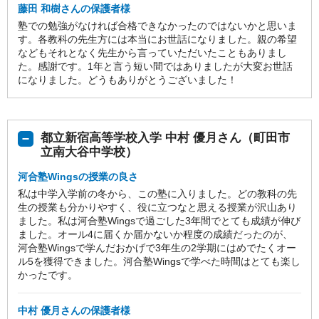
藤田 和樹さんの保護者様
塾での勉強がなければ合格できなかったのではないかと思いま
す。各教科の先生方には本当にお世話になりました。親の希望
などもそれとなく先生から言っていただいたこともありまし
た。感謝です。1年と言う短い間ではありましたが大変お世話
になりました。どうもありがとうございました！
都立新宿高等学校入学 中村 優月さん（町田市
立南大谷中学校）
河合塾Wingsの授業の良さ
私は中学入学前の冬から、この塾に入りました。どの教科の先
生の授業も分かりやすく、役に立つなと思える授業が沢山あり
ました。私は河合塾Wingsで過ごした3年間でとても成績が伸び
ました。オール4に届くか届かないか程度の成績だったのが、
河合塾Wingsで学んだおかげで3年生の2学期にはめでたくオー
ル5を獲得できました。河合塾Wingsで学べた時間はとても楽し
かったです。
中村 優月さんの保護者様