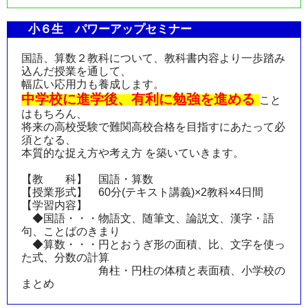
小６生 パワーアップセミナー
国語、算数２教科について、教科書内容より一歩踏み
込んだ授業を通して、
幅広い応用力も養成します。
中学校に進学後、有利に勉強を進める
こと
はもちろん、
将来の高校受験で難関高校合格を目指すにあたって必
須となる、
本質的な捉え方や考え方 を築いていきます。
【教 科】 国語・算数
【授業形式】 60分(テキスト講義)×2教科×4日間
【学習内容】
◆国語・・・物語文、随筆文、論説文、漢字・語
句、ことばのきまり
◆算数・・・円とおうぎ形の面積、比、文字を使っ
た式、分数の計算
角柱・円柱の体積と表面積、小学校の
まとめ