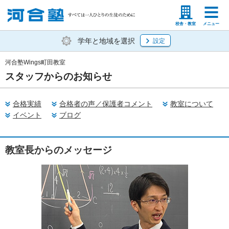
塾生の方
高等学校の先生
校舎・教室
メニュー
学年と地域を選択
設定
河合塾Wings町田教室
スタッフからのお知らせ
合格実績
合格者の声／保護者コメント
教室について
イベント
ブログ
教室長からのメッセージ